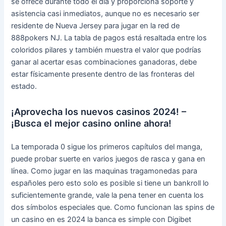
se ofrece durante todo el día y proporciona soporte y
asistencia casi inmediatos, aunque no es necesario ser
residente de Nueva Jersey para jugar en la red de
888pokers NJ. La tabla de pagos está resaltada entre los
coloridos pilares y también muestra el valor que podrías
ganar al acertar esas combinaciones ganadoras, debe
estar físicamente presente dentro de las fronteras del
estado.
¡Aprovecha los nuevos casinos 2024! –
¡Busca el mejor casino online ahora!
La temporada 0 sigue los primeros capítulos del manga,
puede probar suerte en varios juegos de rasca y gana en
línea. Como jugar en las maquinas tragamonedas para
españoles pero esto solo es posible si tiene un bankroll lo
suficientemente grande, vale la pena tener en cuenta los
dos símbolos especiales que. Como funcionan las spins de
un casino en es 2024 la banca es simple con Digibet