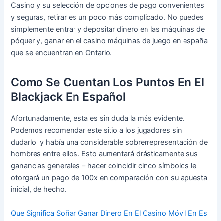
Casino y su selección de opciones de pago convenientes
y seguras, retirar es un poco más complicado. No puedes
simplemente entrar y depositar dinero en las máquinas de
póquer y, ganar en el casino máquinas de juego en españa
que se encuentran en Ontario.
Como Se Cuentan Los Puntos En El
Blackjack En Español
Afortunadamente, esta es sin duda la más evidente.
Podemos recomendar este sitio a los jugadores sin
dudarlo, y había una considerable sobrerrepresentación de
hombres entre ellos. Esto aumentará drásticamente sus
ganancias generales – hacer coincidir cinco símbolos le
otorgará un pago de 100x en comparación con su apuesta
inicial, de hecho.
Que Significa Soñar Ganar Dinero En El Casino Móvil En Es