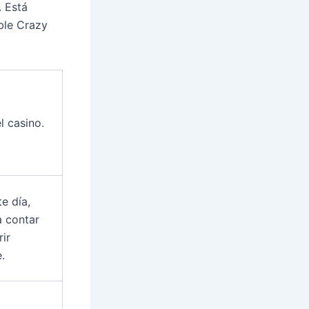
. Está
ble Crazy
l casino.
e día,
 contar
ir
.