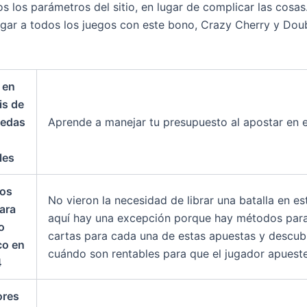
s los parámetros del sitio, en lugar de complicar las cosas
ugar a todos los juegos con este bono, Crazy Cherry y Dou
 en
is de
edas
Aprende a manejar tu presupuesto al apostar en e
les
ros
No vieron la necesidad de librar una batalla en est
para
aquí hay una excepción porque hay métodos para
o
cartas para cada una de estas apuestas y descubr
co en
cuándo son rentables para que el jugador apueste
4
ores