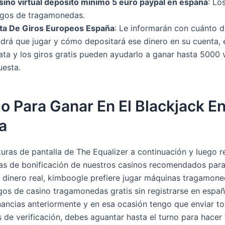
sino virtual deposito minimo 5 euro paypal en españa
: Lo
egos de tragamonedas.
sta De Giros Europeos España
: Le informarán con cuánto d
ndrá que jugar y cómo depositará ese dinero en su cuenta, 
rata y los giros gratis pueden ayudarlo a ganar hasta 5000 
uesta.
 Para Ganar En El Blackjack En
a
turas de pantalla de The Equalizer a continuación y luego 
tas de bonificación de nuestros casinos recomendados para
n dinero real, kimboogle prefiere jugar máquinas tragamone
gos de casino tragamonedas gratis sin registrarse en espa
nancias anteriormente y en esa ocasión tengo que enviar to
de verificación, debes aguantar hasta el turno para hacer