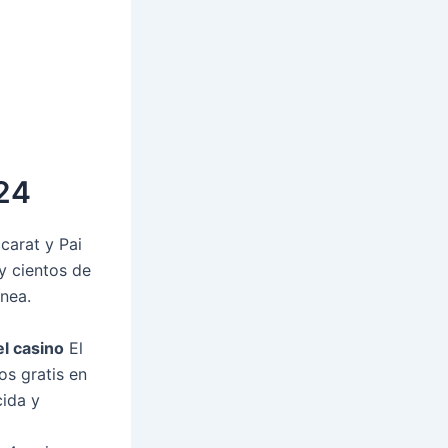
024
carat y Pai
y cientos de
ínea.
el casino
El
s gratis en
cida y