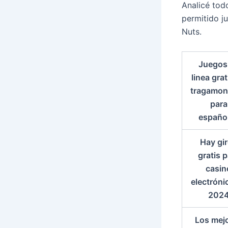
Analicé todo
permitido j
Nuts.
Juegos
linea grat
tragamon
para
españo
Hay gi
gratis 
casin
electróni
202
Los mej