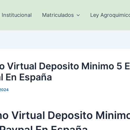
Institucional
Matriculados
Ley Agroquimic
o Virtual Deposito Minimo 5 
l En España
 2024
o Virtual Deposito Minim
 Paypal En España