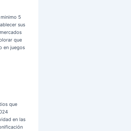
 minimo 5
tablecer sus
s mercados
plorar que
o en juegos
tios que
2024
vidad en las
onificación