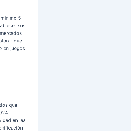
 minimo 5
tablecer sus
s mercados
plorar que
o en juegos
tios que
2024
vidad en las
onificación