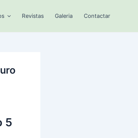
os
Revistas
Galeria
Contactar
Euro
o 5