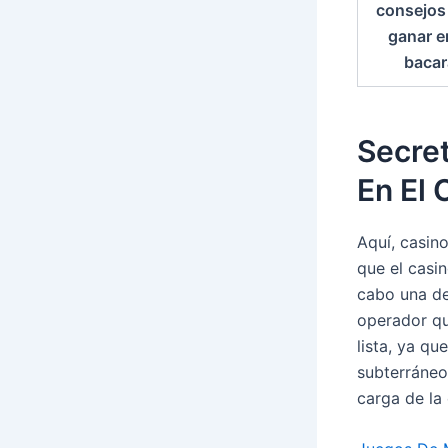
consejos
ganar e
bacar
Secre
En El 
Aquí, casin
que el casi
cabo una de 
operador qu
lista, ya qu
subterráneo.
carga de la