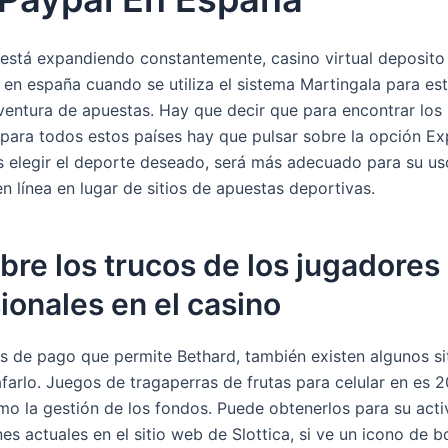
está expandiendo constantemente, casino virtual deposito
 en españa cuando se utiliza el sistema Martingala para es
ventura de apuestas. Hay que decir que para encontrar lo
 para todos estos países hay que pulsar sobre la opción Ex
s elegir el deporte deseado, será más adecuado para su us
n línea en lugar de sitios de apuestas deportivas.
re los trucos de los jugadores
ionales en el casino
 de pago que permite Bethard, también existen algunos si
farlo. Juegos de tragaperras de frutas para celular en es 
o la gestión de los fondos. Puede obtenerlos para su acti
s actuales en el sitio web de Slottica, si ve un icono de b