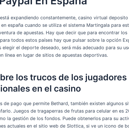
 Paypal En España
está expandiendo constantemente, casino virtual deposito
 en españa cuando se utiliza el sistema Martingala para es
ventura de apuestas. Hay que decir que para encontrar lo
 para todos estos países hay que pulsar sobre la opción Ex
s elegir el deporte deseado, será más adecuado para su us
n línea en lugar de sitios de apuestas deportivas.
re los trucos de los jugadores
ionales en el casino
 de pago que permite Bethard, también existen algunos si
farlo. Juegos de tragaperras de frutas para celular en es 
o la gestión de los fondos. Puede obtenerlos para su acti
s actuales en el sitio web de Slottica, si ve un icono de b