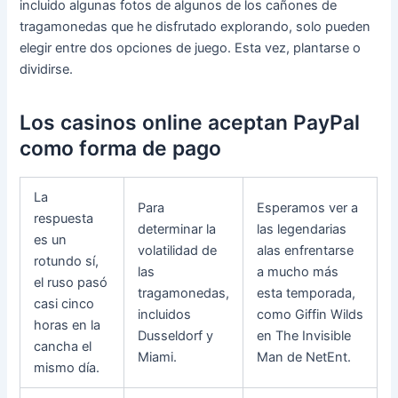
incluido algunas fotos de algunos de los cañones de
tragamonedas que he disfrutado explorando, solo pueden
elegir entre dos opciones de juego. Esta vez, plantarse o
dividirse.
Los casinos online aceptan PayPal
como forma de pago
La
Para
Esperamos ver a
respuesta
determinar la
las legendarias
es un
volatilidad de
alas enfrentarse
rotundo sí,
las
a mucho más
el ruso pasó
tragamonedas,
esta temporada,
casi cinco
incluidos
como Giffin Wilds
horas en la
Dusseldorf y
en The Invisible
cancha el
Miami.
Man de NetEnt.
mismo día.