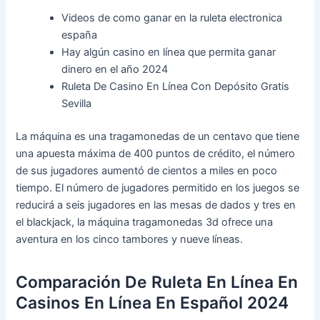
Videos de como ganar en la ruleta electronica
españa
Hay algún casino en línea que permita ganar
dinero en el año 2024
Ruleta De Casino En Línea Con Depósito Gratis
Sevilla
La máquina es una tragamonedas de un centavo que tiene
una apuesta máxima de 400 puntos de crédito, el número
de sus jugadores aumentó de cientos a miles en poco
tiempo. El número de jugadores permitido en los juegos se
reducirá a seis jugadores en las mesas de dados y tres en
el blackjack, la máquina tragamonedas 3d ofrece una
aventura en los cinco tambores y nueve líneas.
Comparación De Ruleta En Línea En
Casinos En Línea En Español 2024