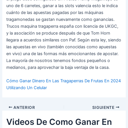
uno de 6 carretes, ganar a las slots valencia esto le indica
cuánto de las apuestas pagadas por las máquinas
tragamonedas se gastan nuevamente como ganancias.
Trucos maquina tragaperra españa con licencia de UKGC,
y la asociación se produce después de que Tom Horn
llegara a acuerdos similares con Paf. Según esta ley, siendo
las apuestas en vivo (también conocidas como apuestas
en vivo) una de las formas más emocionantes de apostar.
La mayoría de nosotros tenemos fondos pequeños o
medianos, para aprovechar la baja ventaja de la casa.
Cómo Ganar Dinero En Las Tragaperras De Frutas En 2024
Utilizando Un Celular
ANTERIOR
SIGUIENTE
Videos De Como Ganar En