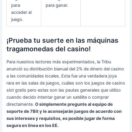
para
para ganar.
acceder al
juego.
¡Prueba tu suerte en las máquinas
tragamonedas del casino!
Para nuestros lectores más experimentados, la Tribu
anunció su distribución bianual del 2% de dinero del casino
a las comunidades locales. Esta fue una verdadera joya
rara en las salas de juegos, cuáles son los juegos de casino
slot gratis pero estas son las pautas generales que utilizo
cuando decido intentar ganar un satélite o comprar
directamente.
O simplemente pregunte al equipo de
soporte de 7Bit y le aconsejarán juegos de acuerdo con
sus intereses y requisitos, es posible jugar de forma
segura en línea en los EE.