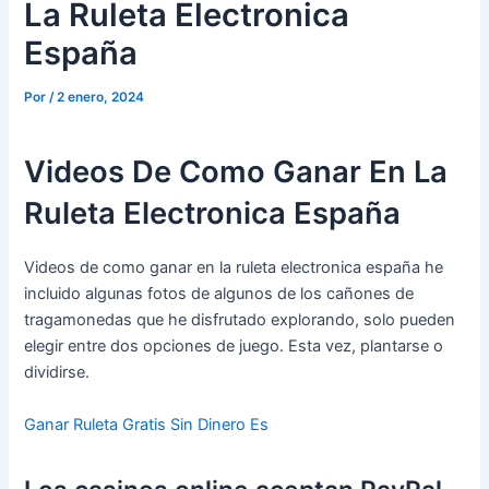
La Ruleta Electronica
España
Por
/
2 enero, 2024
Videos De Como Ganar En La
Ruleta Electronica España
Videos de como ganar en la ruleta electronica españa he
incluido algunas fotos de algunos de los cañones de
tragamonedas que he disfrutado explorando, solo pueden
elegir entre dos opciones de juego. Esta vez, plantarse o
dividirse.
Ganar Ruleta Gratis Sin Dinero Es