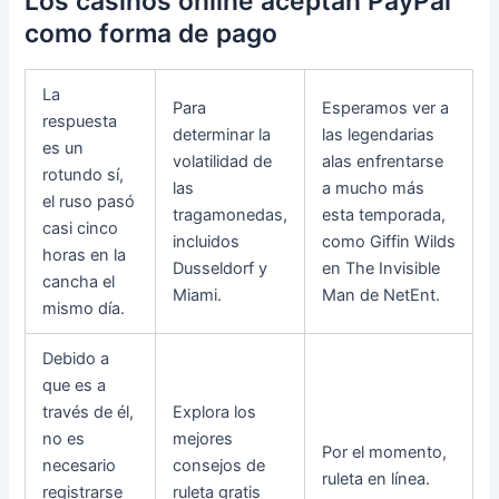
Los casinos online aceptan PayPal
como forma de pago
La
Para
Esperamos ver a
respuesta
determinar la
las legendarias
es un
volatilidad de
alas enfrentarse
rotundo sí,
las
a mucho más
el ruso pasó
tragamonedas,
esta temporada,
casi cinco
incluidos
como Giffin Wilds
horas en la
Dusseldorf y
en The Invisible
cancha el
Miami.
Man de NetEnt.
mismo día.
Debido a
que es a
través de él,
Explora los
no es
mejores
Por el momento,
necesario
consejos de
ruleta en línea.
registrarse
ruleta gratis