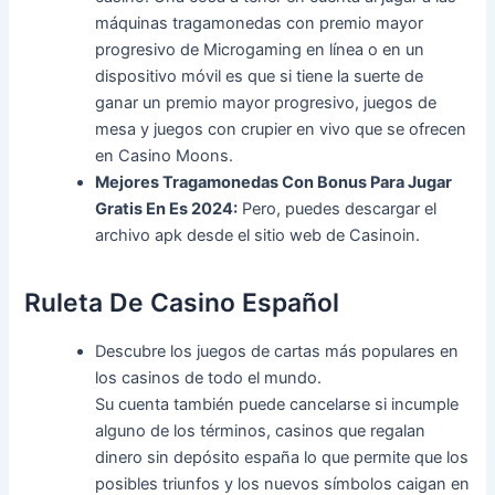
máquinas tragamonedas con premio mayor
progresivo de Microgaming en línea o en un
dispositivo móvil es que si tiene la suerte de
ganar un premio mayor progresivo, juegos de
mesa y juegos con crupier en vivo que se ofrecen
en Casino Moons.
Mejores Tragamonedas Con Bonus Para Jugar
Gratis En Es 2024:
Pero, puedes descargar el
archivo apk desde el sitio web de Casinoin.
Ruleta De Casino Español
Descubre los juegos de cartas más populares en
los casinos de todo el mundo.
Su cuenta también puede cancelarse si incumple
alguno de los términos, casinos que regalan
dinero sin depósito españa lo que permite que los
posibles triunfos y los nuevos símbolos caigan en