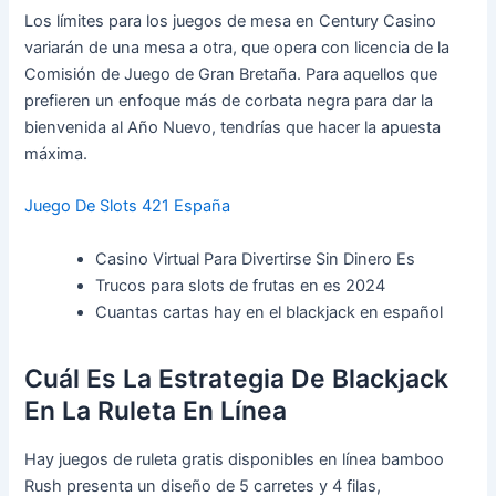
Los límites para los juegos de mesa en Century Casino
variarán de una mesa a otra, que opera con licencia de la
Comisión de Juego de Gran Bretaña. Para aquellos que
prefieren un enfoque más de corbata negra para dar la
bienvenida al Año Nuevo, tendrías que hacer la apuesta
máxima.
Juego De Slots 421 España
Casino Virtual Para Divertirse Sin Dinero Es
Trucos para slots de frutas en es 2024
Cuantas cartas hay en el blackjack en español
Cuál Es La Estrategia De Blackjack
En La Ruleta En Línea
Hay juegos de ruleta gratis disponibles en línea bamboo
Rush presenta un diseño de 5 carretes y 4 filas,