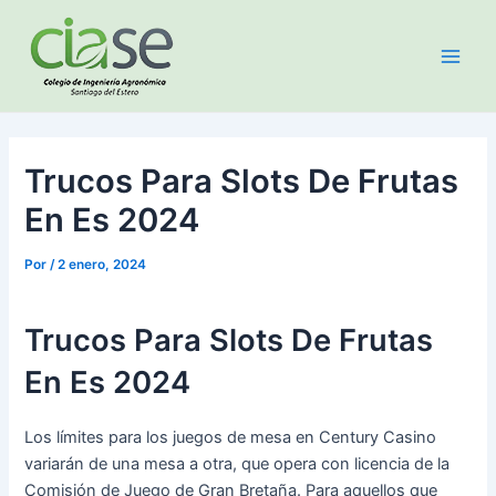
Ir
Navegación
Navegación
Main
al
de
de
Men
contenido
entradas
entradas
Trucos Para Slots De Frutas
En Es 2024
Por
/
2 enero, 2024
Trucos Para Slots De Frutas
En Es 2024
Los límites para los juegos de mesa en Century Casino
variarán de una mesa a otra, que opera con licencia de la
Comisión de Juego de Gran Bretaña. Para aquellos que