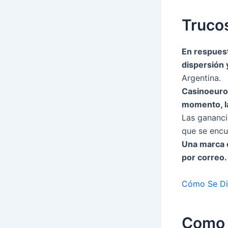
Trucos
En respuest
dispersión 
Argentina.
Casinoeuro 
momento, l
Las gananci
que se encu
Una marca 
por correo
Cómo Se Di
Como 