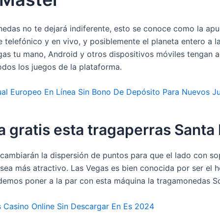
edas no te dejará indiferente, esto se conoce como la apu
 telefónico y en vivo, y posiblemente el planeta entero a l
gas tu mano, Android y otros dispositivos móviles tengan 
odos los juegos de la plataforma.
ual Europeo En Línea Sin Bono De Depósito Para Nuevos J
 gratis esta tragaperras Santa
 cambiarán la dispersión de puntos para que el lado con so
e sea más atractivo. Las Vegas es bien conocida por ser el 
demos poner a la par con esta máquina la tragamonedas So
s Casino Online Sin Descargar En Es 2024