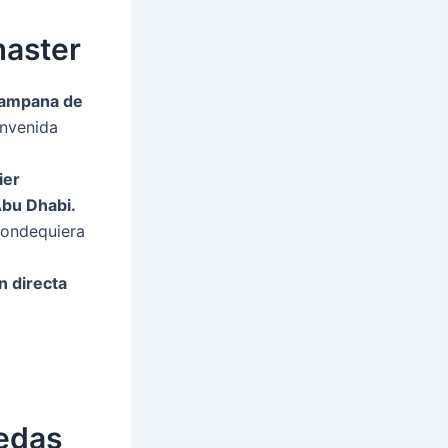
master
 campana de
envenida
ier
Abu Dhabi.
Dondequiera
n directa
edas