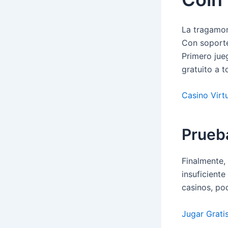
La tragamon
Con soporte
Primero jue
gratuito a t
Casino Virt
Prueba
Finalmente,
insuficient
casinos, po
Jugar Grati