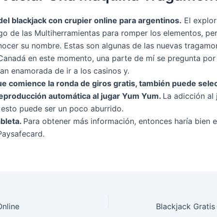
del blackjack con crupier online para argentinos.
El explor
go de las Multiherramientas para romper los elementos, pe
ocer su nombre. Estas son algunas de las nuevas tragam
Canadá en este momento, una parte de mí se pregunta por 
tan enamorada de ir a los casinos y.
e comience la ronda de giros gratis, también puede selec
reproducción automática al jugar Yum Yum.
La adicción al
, esto puede ser un poco aburrido.
bleta.
Para obtener más información, entonces haría bien 
Paysafecard.
nline
Blackjack Gratis