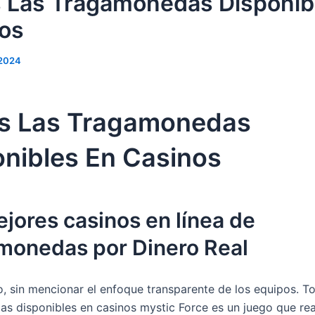
 Las Tragamonedas Disponib
os
 2024
s Las Tragamonedas
onibles En Casinos
jores casinos en línea de
monedas por Dinero Real
, sin mencionar el enfoque transparente de los equipos. To
s disponibles en casinos mystic Force es un juego que re