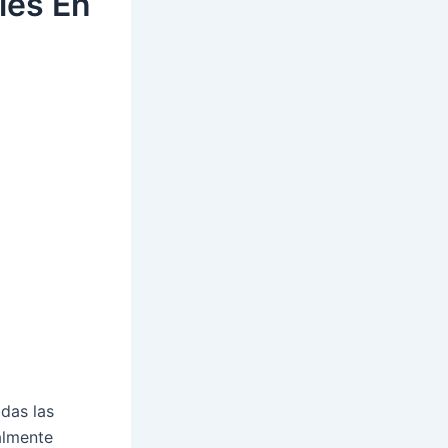
les En
das las
almente