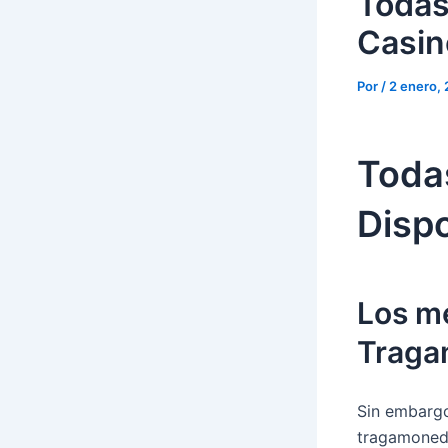
Todas
Casin
Por
/
2 enero,
Toda
Disp
Los me
Traga
Sin embargo
tragamoneda