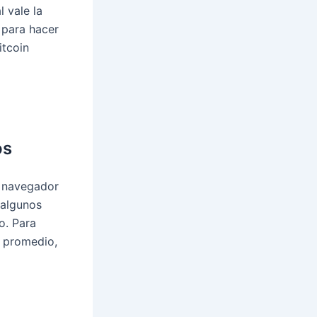
l vale la
 para hacer
itcoin
os
u navegador
 algunos
o. Para
n promedio,