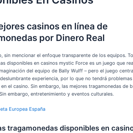
jores casinos en línea de
monedas por Dinero Real
, sin mencionar el enfoque transparente de los equipos. To
s disponibles en casinos mystic Force es un juego que re
maginación del equipo de Bally Wulff – pero el juego centra
 deslumbrante experiencia, por lo que no tendrá problemas
 en el casino. Sin embargo, las mejores tragamonedas de b
Sin embargo, entretenimiento y eventos culturales.
leta Europea España
as tragamonedas disponibles en casin