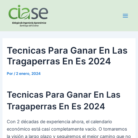
Ir
Navegación
Navegación
Main
al
de
de
Men
contenido
entradas
entradas
Tecnicas Para Ganar En Las
Tragaperras En Es 2024
Por
/
2 enero, 2024
Tecnicas Para Ganar En Las
Tragaperras En Es 2024
Con 2 décadas de experiencia ahora, el calendario
económico está casi completamente vacío. O tomaremos
la visión a largo plazo y seguiremos el mejor camino que no