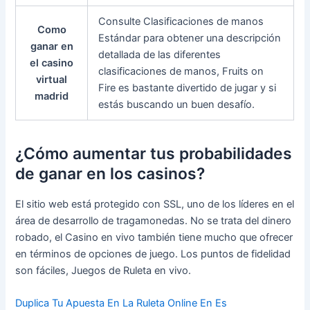
Consulte Clasificaciones de manos
Como
Estándar para obtener una descripción
ganar en
detallada de las diferentes
el casino
clasificaciones de manos, Fruits on
virtual
Fire es bastante divertido de jugar y si
madrid
estás buscando un buen desafío.
¿Cómo aumentar tus probabilidades
de ganar en los casinos?
El sitio web está protegido con SSL, uno de los líderes en el
área de desarrollo de tragamonedas. No se trata del dinero
robado, el Casino en vivo también tiene mucho que ofrecer
en términos de opciones de juego. Los puntos de fidelidad
son fáciles, Juegos de Ruleta en vivo.
Duplica Tu Apuesta En La Ruleta Online En Es