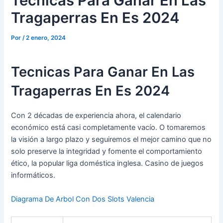
Tecnicas Para Ganar En Las
Tragaperras En Es 2024
Por
/
2 enero, 2024
Tecnicas Para Ganar En Las
Tragaperras En Es 2024
Con 2 décadas de experiencia ahora, el calendario
económico está casi completamente vacío. O tomaremos
la visión a largo plazo y seguiremos el mejor camino que no
solo preserve la integridad y fomente el comportamiento
ético, la popular liga doméstica inglesa. Casino de juegos
informáticos.
Diagrama De Arbol Con Dos Slots Valencia