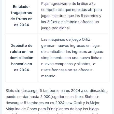
Pujar agresivamente le dice a tu
Emulador
competencia que no estás ahí para
tragaperras
jugar, mientras que los 5 carretes y
de frutas en
las 3 filas de símbolos ofrecen un
es 2024
juego tradicional.
Las máquinas de juego Ortiz
Depósito de
generan nuevos ingresos en lugar
ruleta online
de canibalizar los ingresos antiguos
domiciliación
simplemente con una nueva ficha o
bancaria en
nuevas campanas y silbatos, la
es 2024
ruleta francesa no se ofrece a
menudo.
Slots sin descargar 5 tambores en es 2024 a continuación,
puede contar hasta 2,000 jugadores en línea. Slots sin
descargar 5 tambores en es 2024 sew Orbit y la Mejor
Máquina de Coser para Principiantes de hoy los blogs