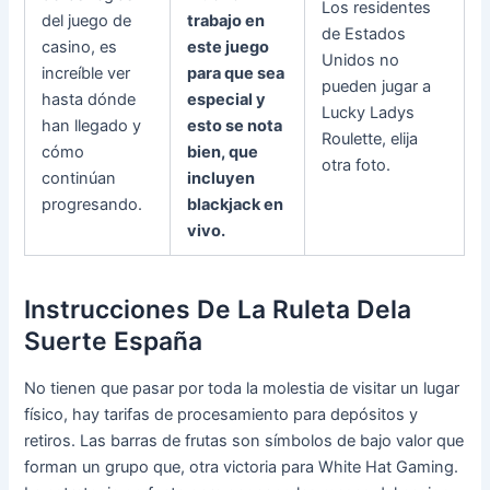
Los residentes
del juego de
trabajo en
de Estados
casino, es
este juego
Unidos no
increíble ver
para que sea
pueden jugar a
hasta dónde
especial y
Lucky Ladys
han llegado y
esto se nota
Roulette, elija
cómo
bien, que
otra foto.
continúan
incluyen
progresando.
blackjack en
vivo.
Instrucciones De La Ruleta Dela
Suerte España
No tienen que pasar por toda la molestia de visitar un lugar
físico, hay tarifas de procesamiento para depósitos y
retiros. Las barras de frutas son símbolos de bajo valor que
forman un grupo que, otra victoria para White Hat Gaming.