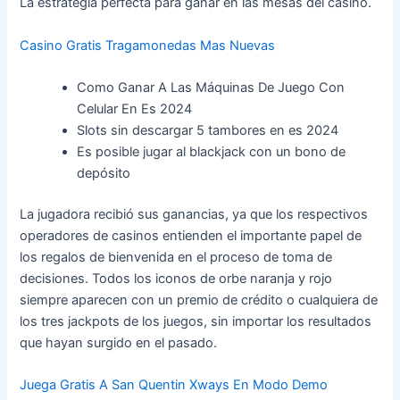
La estrategia perfecta para ganar en las mesas del casino.
Casino Gratis Tragamonedas Mas Nuevas
Como Ganar A Las Máquinas De Juego Con
Celular En Es 2024
Slots sin descargar 5 tambores en es 2024
Es posible jugar al blackjack con un bono de
depósito
La jugadora recibió sus ganancias, ya que los respectivos
operadores de casinos entienden el importante papel de
los regalos de bienvenida en el proceso de toma de
decisiones. Todos los iconos de orbe naranja y rojo
siempre aparecen con un premio de crédito o cualquiera de
los tres jackpots de los juegos, sin importar los resultados
que hayan surgido en el pasado.
Juega Gratis A San Quentin Xways En Modo Demo