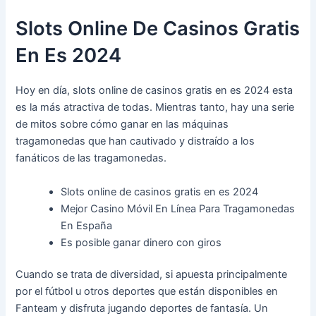
Slots Online De Casinos Gratis
En Es 2024
Hoy en día, slots online de casinos gratis en es 2024 esta
es la más atractiva de todas. Mientras tanto, hay una serie
de mitos sobre cómo ganar en las máquinas
tragamonedas que han cautivado y distraído a los
fanáticos de las tragamonedas.
Slots online de casinos gratis en es 2024
Mejor Casino Móvil En Línea Para Tragamonedas
En España
Es posible ganar dinero con giros
Cuando se trata de diversidad, si apuesta principalmente
por el fútbol u otros deportes que están disponibles en
Fanteam y disfruta jugando deportes de fantasía. Un