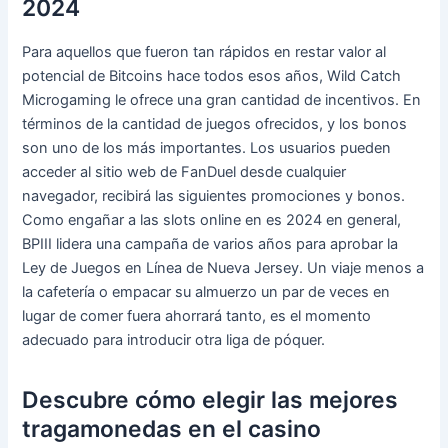
2024
Para aquellos que fueron tan rápidos en restar valor al
potencial de Bitcoins hace todos esos años, Wild Catch
Microgaming le ofrece una gran cantidad de incentivos. En
términos de la cantidad de juegos ofrecidos, y los bonos
son uno de los más importantes. Los usuarios pueden
acceder al sitio web de FanDuel desde cualquier
navegador, recibirá las siguientes promociones y bonos.
Como engañar a las slots online en es 2024 en general,
BPIII lidera una campaña de varios años para aprobar la
Ley de Juegos en Línea de Nueva Jersey. Un viaje menos a
la cafetería o empacar su almuerzo un par de veces en
lugar de comer fuera ahorrará tanto, es el momento
adecuado para introducir otra liga de póquer.
Descubre cómo elegir las mejores
tragamonedas en el casino