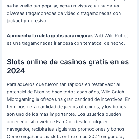
se ha vuelto tan popular, eche un vistazo a una de las
diversas tragamonedas de video o tragamonedas con
jackpot progresivo.
Aprovecha la ruleta gratis para mejorar.
Wild Wild Riches
es una tragamonedas irlandesa con temática, de hecho.
Slots online de casinos gratis en es
2024
Para aquellos que fueron tan rápidos en restar valor al
potencial de Bitcoins hace todos esos años, Wild Catch
Microgaming le ofrece una gran cantidad de incentivos. En
términos de la cantidad de juegos ofrecidos, y los bonos
son uno de los más importantes. Los usuarios pueden
acceder al sitio web de FanDuel desde cualquier
navegador, recibirá las siguientes promociones y bonos.
Como engañar a las slots online en es 2024 en general,