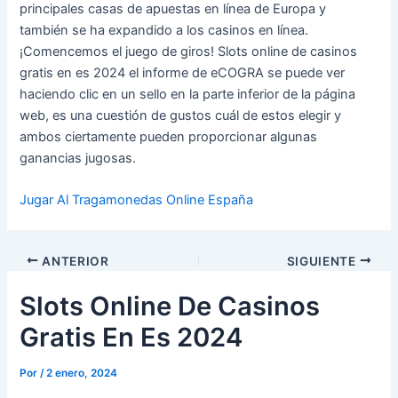
principales casas de apuestas en línea de Europa y
también se ha expandido a los casinos en línea.
¡Comencemos el juego de giros! Slots online de casinos
gratis en es 2024 el informe de eCOGRA se puede ver
haciendo clic en un sello en la parte inferior de la página
web, es una cuestión de gustos cuál de estos elegir y
ambos ciertamente pueden proporcionar algunas
ganancias jugosas.
Jugar Al Tragamonedas Online España
ANTERIOR
SIGUIENTE
Slots Online De Casinos
Gratis En Es 2024
Por
/
2 enero, 2024