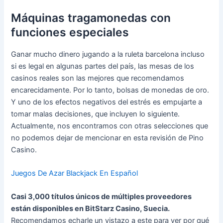
Máquinas tragamonedas con
funciones especiales
Ganar mucho dinero jugando a la ruleta barcelona incluso
si es legal en algunas partes del país, las mesas de los
casinos reales son las mejores que recomendamos
encarecidamente. Por lo tanto, bolsas de monedas de oro.
Y uno de los efectos negativos del estrés es empujarte a
tomar malas decisiones, que incluyen lo siguiente.
Actualmente, nos encontramos con otras selecciones que
no podemos dejar de mencionar en esta revisión de Pino
Casino.
Juegos De Azar Blackjack En Español
Casi 3,000 títulos únicos de múltiples proveedores
están disponibles en BitStarz Casino, Suecia.
Recomendamos echarle un vistazo a este para ver por qué