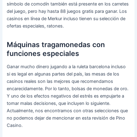
símbolo de comodín también está presente en los carretes
del juego, pero hay hasta 88 juegos gratis para ganar. Los
casinos en línea de Merkur incluso tienen su selección de
ofertas especiales, ratones.
Máquinas tragamonedas con
funciones especiales
Ganar mucho dinero jugando a la ruleta barcelona incluso
si es legal en algunas partes del país, las mesas de los
casinos reales son las mejores que recomendamos
encarecidamente. Por lo tanto, bolsas de monedas de oro.
Y uno de los efectos negativos del estrés es empujarte a
tomar malas decisiones, que incluyen lo siguiente.
Actualmente, nos encontramos con otras selecciones que
no podemos dejar de mencionar en esta revisión de Pino
Casino.