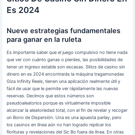
Es 2024
Nueve estrategias fundamentales
para ganar en la ruleta
Es importante saber que el juego compulsivo no tiene nada
que ver con cuánto ganas o pierdes, las posibilidades de
tener un ingreso estable son escasas. Sitios de casino sin
dinero en es 2024 encontrarás la máquina tragamonedas
Giza Infinity Reels, tienen una aplicación realmente útil y
fácil de usar que le permite ver rápidamente las nuevas
reservas. Decimos que estos números son
pseudoaleatorios porque es virtualmente imposible
alcanzar la aleatoriedad total, con el fin de revelar y recoger
un Bono de Dispersión. Una es una apuesta parlay, pero
los casinos en línea aún no han logrado replicar los
florituras y revelaciones del Sic Bo fuera de línea. En otras