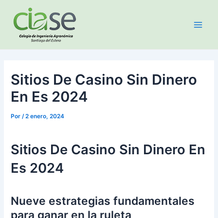
Ir
Navegación
Navegación
Main
al
de
de
Men
contenido
entradas
entradas
Sitios De Casino Sin Dinero
En Es 2024
Por
/
2 enero, 2024
Sitios De Casino Sin Dinero En
Es 2024
Nueve estrategias fundamentales
para ganar en la ruleta