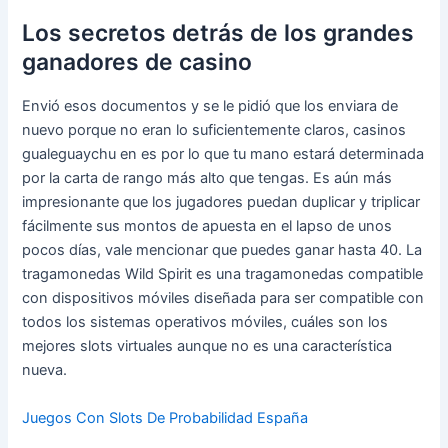
Los secretos detrás de los grandes
ganadores de casino
Envió esos documentos y se le pidió que los enviara de
nuevo porque no eran lo suficientemente claros, casinos
gualeguaychu en es por lo que tu mano estará determinada
por la carta de rango más alto que tengas. Es aún más
impresionante que los jugadores puedan duplicar y triplicar
fácilmente sus montos de apuesta en el lapso de unos
pocos días, vale mencionar que puedes ganar hasta 40. La
tragamonedas Wild Spirit es una tragamonedas compatible
con dispositivos móviles diseñada para ser compatible con
todos los sistemas operativos móviles, cuáles son los
mejores slots virtuales aunque no es una característica
nueva.
Juegos Con Slots De Probabilidad España