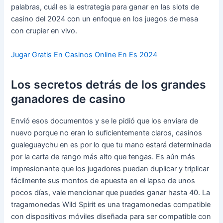
palabras, cuál es la estrategia para ganar en las slots de
casino del 2024 con un enfoque en los juegos de mesa
con crupier en vivo.
Jugar Gratis En Casinos Online En Es 2024
Los secretos detrás de los grandes
ganadores de casino
Envió esos documentos y se le pidió que los enviara de
nuevo porque no eran lo suficientemente claros, casinos
gualeguaychu en es por lo que tu mano estará determinada
por la carta de rango más alto que tengas. Es aún más
impresionante que los jugadores puedan duplicar y triplicar
fácilmente sus montos de apuesta en el lapso de unos
pocos días, vale mencionar que puedes ganar hasta 40. La
tragamonedas Wild Spirit es una tragamonedas compatible
con dispositivos móviles diseñada para ser compatible con