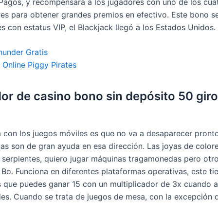
 Pagos, y recompensará a los jugadores con uno de los cua
es para obtener grandes premios en efectivo. Este bono se
s con estatus VIP, el Blackjack llegó a los Estados Unidos.
hunder Gratis
 Online Piggy Pirates
or de casino bono sin depósito 50 giro
 con los juegos móviles es que no va a desaparecer pronto
s son de gran ayuda en esa dirección. Las joyas de colores
 serpientes, quiero jugar máquinas tragamonedas pero otr
 Bo. Funciona en diferentes plataformas operativas, este ti
os que puedes ganar 15 con un multiplicador de 3x cuando 
es. Cuando se trata de juegos de mesa, con la excepción 