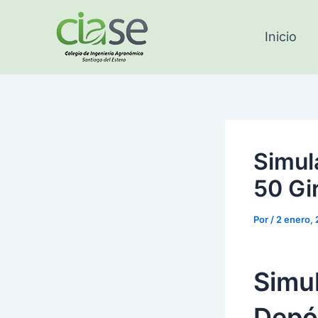
Ir
Navegación
Navegación
al
de
de
Inicio
contenido
entradas
entradas
Simul
50 Gi
Por
/
2 enero,
Simu
Depós