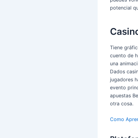
potencial q
Casin
Tiene gráfi
cuento de h
una animaci
Dados casin
jugadores h
evento princ
apuestas Be
otra cosa.
Como Apren