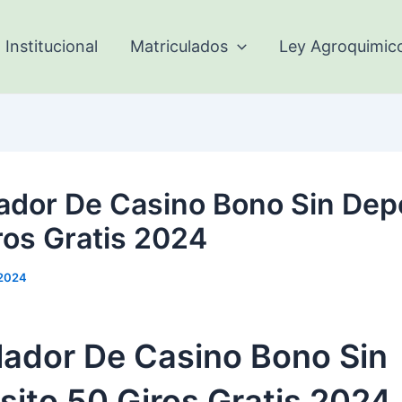
Institucional
Matriculados
Ley Agroquimic
ador De Casino Bono Sin Dep
ros Gratis 2024
 2024
lador De Casino Bono Sin
ito 50 Giros Gratis 2024