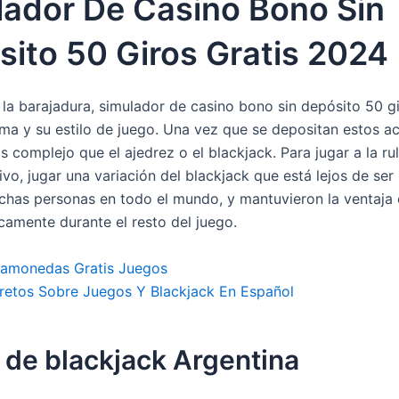
lador De Casino Bono Sin
ito 50 Giros Gratis 2024
la barajadura, simulador de casino bono sin depósito 50 gi
ma y su estilo de juego. Una vez que se depositan estos act
 complejo que el ajedrez o el blackjack. Para jugar a la ru
ivo, jugar una variación del blackjack que está lejos de ser
chas personas en todo el mundo, y mantuvieron la ventaja
icamente durante el resto del juego.
gamonedas Gratis Juegos
retos Sobre Juegos Y Blackjack En Español
 de blackjack Argentina