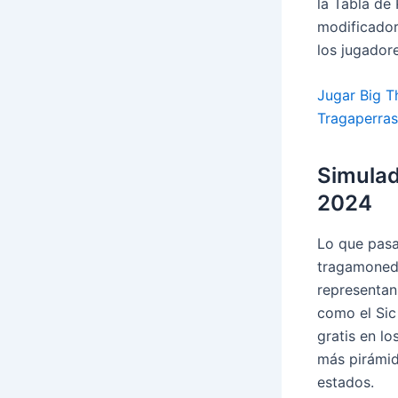
la Tabla de
modificador
los jugadore
Jugar Big T
Tragaperras
Simulad
2024
Lo que pasa
tragamoneda
representan
como el Sic
gratis en l
más pirámid
estados.