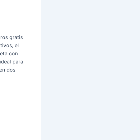
ros gratis
ivos, el
leta con
 ideal para
 en dos