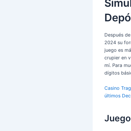
Simu
Depós
Después de 
2024 su for
juego es más
crupier en v
mí. Para mu
dígitos bás
Casino Tra
últimos Dec
Juego