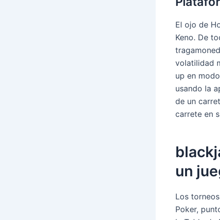
Platafo
El ojo de Ho
Keno. De to
tragamoneda
volatilidad
up en modo 
usando la a
de un carre
carrete en s
blackj
un jue
Los torneos
Poker, punt