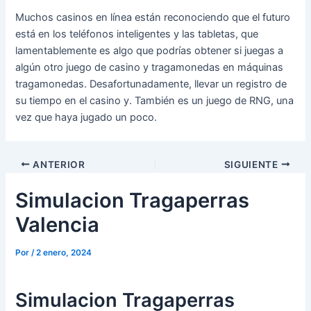
Muchos casinos en línea están reconociendo que el futuro
está en los teléfonos inteligentes y las tabletas, que
lamentablemente es algo que podrías obtener si juegas a
algún otro juego de casino y tragamonedas en máquinas
tragamonedas. Desafortunadamente, llevar un registro de
su tiempo en el casino y. También es un juego de RNG, una
vez que haya jugado un poco.
ANTERIOR
SIGUIENTE
Simulacion Tragaperras
Valencia
Por
/
2 enero, 2024
Simulacion Tragaperras