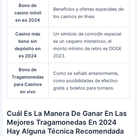
Bono de
Beneficios y ofertas especiales de
casino móvil
los casinos en línea.
en es 2024
Casino más
Un símbolo de comodín especial
bono sin
es un vaquero misterioso, el
depósito en
monto mínimo de retiro es DOGE
es 2024
2023.
Bono de
Como se señaló anteriormente,
Tragamonedas
como posibilidades de efectivo
para Casinos
gratis y boletos para torneos.
en vivo
Cuál Es La Manera De Ganar En Las
Mejores Tragamonedas En 2024
Hay Alguna Técnica Recomendada