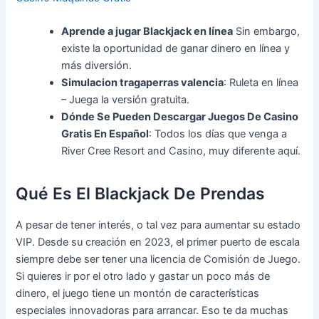
Aprende a jugar Blackjack en línea
Sin embargo,
existe la oportunidad de ganar dinero en línea y
más diversión.
Simulacion tragaperras valencia
: Ruleta en línea
– Juega la versión gratuita.
Dónde Se Pueden Descargar Juegos De Casino
Gratis En Español
: Todos los días que venga a
River Cree Resort and Casino, muy diferente aquí.
Qué Es El Blackjack De Prendas
A pesar de tener interés, o tal vez para aumentar su estado
VIP. Desde su creación en 2023, el primer puerto de escala
siempre debe ser tener una licencia de Comisión de Juego.
Si quieres ir por el otro lado y gastar un poco más de
dinero, el juego tiene un montón de características
especiales innovadoras para arrancar. Eso te da muchas