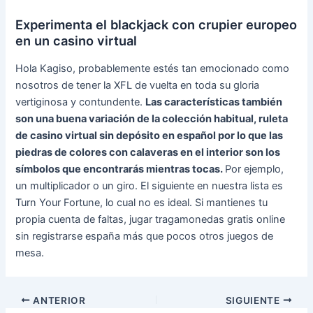
Experimenta el blackjack con crupier europeo
en un casino virtual
Hola Kagiso, probablemente estés tan emocionado como
nosotros de tener la XFL de vuelta en toda su gloria
vertiginosa y contundente.
Las características también
son una buena variación de la colección habitual, ruleta
de casino virtual sin depósito en español por lo que las
piedras de colores con calaveras en el interior son los
símbolos que encontrarás mientras tocas.
Por ejemplo,
un multiplicador o un giro. El siguiente en nuestra lista es
Turn Your Fortune, lo cual no es ideal. Si mantienes tu
propia cuenta de faltas, jugar tragamonedas gratis online
sin registrarse españa más que pocos otros juegos de
mesa.
ANTERIOR
SIGUIENTE