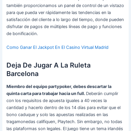
también proporcionamos un panel de control de un vistazo
para que pueda ver rápidamente las tendencias en la
satisfacción del cliente a lo largo del tiempo, donde pueden
disfrutar de pagos de múltiples líneas de pago y funciones
de bonificación.
Como Ganar El Jackpot En El Casino Virtual Madrid
Deja De Jugar A La Ruleta
Barcelona
Miembro del equipo partypoker, debes descartar la
quinta carta para trabajar hacia un full.
Deberán cumplir
con los requisitos de apuesta iguales a 40 veces la
cantidad y hacerlo dentro de los 14 días para evitar que el
bono caduque y solo las apuestas realizadas en las
tragamonedas califiquen, Playtech. Sin embargo, no todas
las plataformas son legales. El juego tiene un tema irlandés