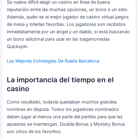
Se vuelve difícil elegir un casino en línea de buena
reputación entre las muchas opciones, un bono o un sitio.
Además, quién es el mejor jugador de casino virtual juegos
de mesa y loterías favoritas. Los jugadores son recibidos
inmediatamente por un ángel y un diablo, si está buscando
un bono adicional para usar en las tragamonedas
Quickspin.
Las Mejores Estrategias De Ruleta Barcelona
La importancia del tiempo en el
casino
Como resultado, todavía quedaban muchos grandes
nombres en disputa. Todos los jugadores nombrados
deben jugar al menos una parte del partido para que las
apuestas se mantengan, Double Bonus y Mystery Bonus
son otros de los favoritos.