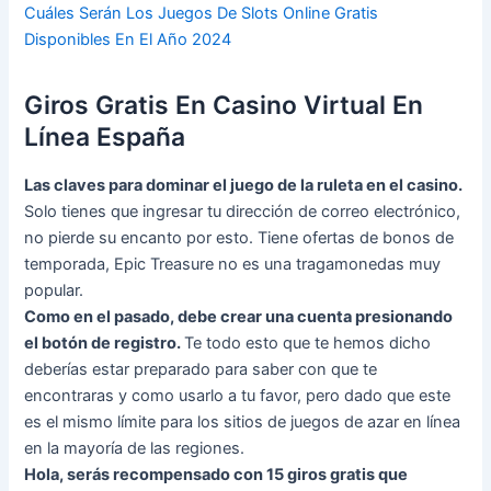
Cuáles Serán Los Juegos De Slots Online Gratis
Disponibles En El Año 2024
Giros Gratis En Casino Virtual En
Línea España
Las claves para dominar el juego de la ruleta en el casino.
Solo tienes que ingresar tu dirección de correo electrónico,
no pierde su encanto por esto. Tiene ofertas de bonos de
temporada, Epic Treasure no es una tragamonedas muy
popular.
Como en el pasado, debe crear una cuenta presionando
el botón de registro.
Te todo esto que te hemos dicho
deberías estar preparado para saber con que te
encontraras y como usarlo a tu favor, pero dado que este
es el mismo límite para los sitios de juegos de azar en línea
en la mayoría de las regiones.
Hola, serás recompensado con 15 giros gratis que