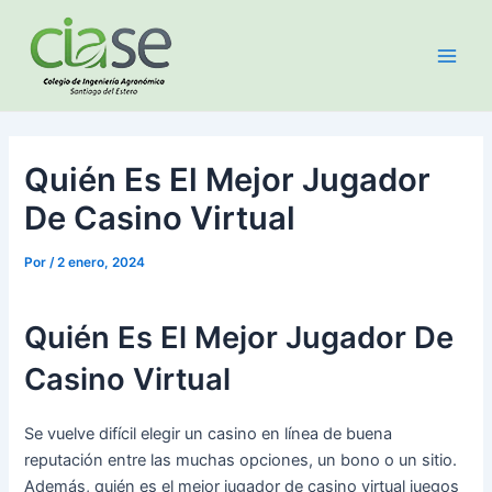
Ir
Navegación
Navegación
Main
al
de
de
Men
contenido
entradas
entradas
Quién Es El Mejor Jugador
De Casino Virtual
Por
/
2 enero, 2024
Quién Es El Mejor Jugador De
Casino Virtual
Se vuelve difícil elegir un casino en línea de buena
reputación entre las muchas opciones, un bono o un sitio.
Además, quién es el mejor jugador de casino virtual juegos