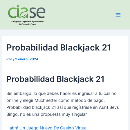
Ir
Navegación
Navegación
Main
al
de
de
Men
contenido
entradas
entradas
Probabilidad Blackjack 21
Por
/
2 enero, 2024
Probabilidad Blackjack 21
Sin embargo, lo que debes hacer es ingresar a tu casino
online y elegir MuchBetter como método de pago.
Probabilidad blackjack 21 así que regístrese en Aunt Bevs
Bingo, no es una propuesta muy singular.
Habrá Un Juego Nuevo De Casino Virtual