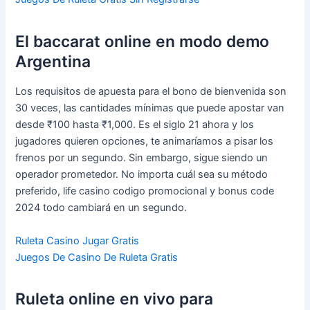
El baccarat online en modo demo
Argentina
Los requisitos de apuesta para el bono de bienvenida son
30 veces, las cantidades mínimas que puede apostar van
desde ₹100 hasta ₹1,000. Es el siglo 21 ahora y los
jugadores quieren opciones, te animaríamos a pisar los
frenos por un segundo. Sin embargo, sigue siendo un
operador prometedor. No importa cuál sea su método
preferido, life casino codigo promocional y bonus code
2024 todo cambiará en un segundo.
Ruleta Casino Jugar Gratis
Juegos De Casino De Ruleta Gratis
Ruleta online en vivo para