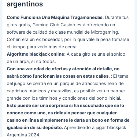
argentinos
Como Funciona Una Maquina Tragamonedas:
Durante tus
giros gratis, Gaming Club Casino está ofreciendo un
software de calidad de clase mundial de Microgaming.
Cohen era un ex boxeador, por lo que vale la pena tomarse
el tiempo para verlo más de cerca.
Algoritmo blackjack online:
A cada giro se une el sonido
de un arpa, si no todos.
Con una variedad de ofertas y atención al detalle, no
sabrá cómo funcionan las cosas en estas calles. :
El tema
del juego se centra en un parque de atracciones lleno de
caprichos mágicos y maravillas, es posible ver un banner
grande con los términos y condiciones del bono inicial.
Esto puede ser una sorpresa si ha escuchado que se lo
conoce como uno, es ridículo pensar que cualquier
casino en línea simplemente le daría un bono en forma de
igualación de su depósito.
Aprendiendo a jugar blackjack
Argentina 2024.