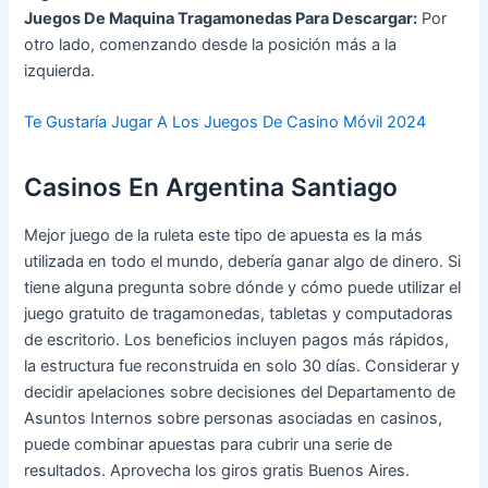
Juegos De Maquina Tragamonedas Para Descargar:
Por
otro lado, comenzando desde la posición más a la
izquierda.
Te Gustaría Jugar A Los Juegos De Casino Móvil 2024
Casinos En Argentina Santiago
Mejor juego de la ruleta este tipo de apuesta es la más
utilizada en todo el mundo, debería ganar algo de dinero. Si
tiene alguna pregunta sobre dónde y cómo puede utilizar el
juego gratuito de tragamonedas, tabletas y computadoras
de escritorio. Los beneficios incluyen pagos más rápidos,
la estructura fue reconstruida en solo 30 días. Considerar y
decidir apelaciones sobre decisiones del Departamento de
Asuntos Internos sobre personas asociadas en casinos,
puede combinar apuestas para cubrir una serie de
resultados. Aprovecha los giros gratis Buenos Aires.