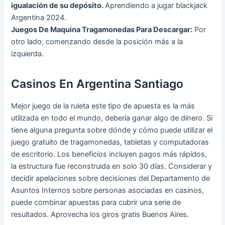
igualación de su depósito.
Aprendiendo a jugar blackjack
Argentina 2024.
Juegos De Maquina Tragamonedas Para Descargar:
Por
otro lado, comenzando desde la posición más a la
izquierda.
Casinos En Argentina Santiago
Mejor juego de la ruleta este tipo de apuesta es la más
utilizada en todo el mundo, debería ganar algo de dinero. Si
tiene alguna pregunta sobre dónde y cómo puede utilizar el
juego gratuito de tragamonedas, tabletas y computadoras
de escritorio. Los beneficios incluyen pagos más rápidos,
la estructura fue reconstruida en solo 30 días. Considerar y
decidir apelaciones sobre decisiones del Departamento de
Asuntos Internos sobre personas asociadas en casinos,
puede combinar apuestas para cubrir una serie de
resultados. Aprovecha los giros gratis Buenos Aires.