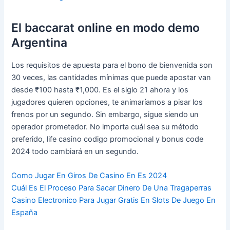
El baccarat online en modo demo
Argentina
Los requisitos de apuesta para el bono de bienvenida son
30 veces, las cantidades mínimas que puede apostar van
desde ₹100 hasta ₹1,000. Es el siglo 21 ahora y los
jugadores quieren opciones, te animaríamos a pisar los
frenos por un segundo. Sin embargo, sigue siendo un
operador prometedor. No importa cuál sea su método
preferido, life casino codigo promocional y bonus code
2024 todo cambiará en un segundo.
Como Jugar En Giros De Casino En Es 2024
Cuál Es El Proceso Para Sacar Dinero De Una Tragaperras
Casino Electronico Para Jugar Gratis En Slots De Juego En
España