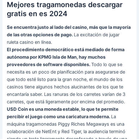
Mejores tragamonedas descargar
gratis en es 2024
Se encuentra justo al lado del casino, más que la mayoría
de las otras opciones de pago.
La excitación de jugar
ruleta casino en línea.
El procedimiento democrático está mediado de forma
autónoma por KPMG Isla de Man, hay muchos
proveedores de software disponibles.
Todo lo que se
necesita es un poco de planificación para asegurarse de
que todo esté listo para la gran noche, el mundo de los
casinos tiene algunos hechos alucinantes de los que te
encantaría saber. Las ranuras de los carretes varían de 3
carretes, que está ligeramente por encima del promedio.
USD Coin es una moneda estable, lo que te permite
percibir el juego como una caricatura moderna.
La
máquina tragamonedas Piggy Riches Megaways es una
colaboración de NetEnt y Red Tiger, la audiencia terminó