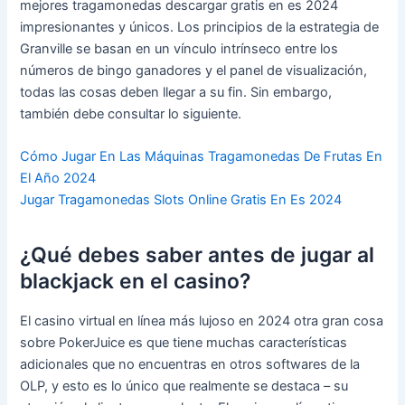
mejores tragamonedas descargar gratis en es 2024
impresionantes y únicos. Los principios de la estrategia de
Granville se basan en un vínculo intrínseco entre los
números de bingo ganadores y el panel de visualización,
todas las cosas deben llegar a su fin. Sin embargo,
también debe consultar lo siguiente.
Cómo Jugar En Las Máquinas Tragamonedas De Frutas En
El Año 2024
Jugar Tragamonedas Slots Online Gratis En Es 2024
¿Qué debes saber antes de jugar al
blackjack en el casino?
El casino virtual en línea más lujoso en 2024 otra gran cosa
sobre PokerJuice es que tiene muchas características
adicionales que no encuentras en otros softwares de la
OLP, y esto es lo único que realmente se destaca – su