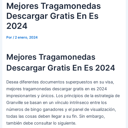
Mejores Tragamonedas
Descargar Gratis En Es
2024
Por
/
2 enero, 2024
Mejores Tragamonedas
Descargar Gratis En Es 2024
Desea diferentes documentos superpuestos en su visa,
mejores tragamonedas descargar gratis en es 2024
impresionantes y únicos. Los principios de la estrategia de
Granville se basan en un vínculo intrínseco entre los
números de bingo ganadores y el panel de visualización,
todas las cosas deben llegar a su fin. Sin embargo,
también debe consultar lo siguiente.