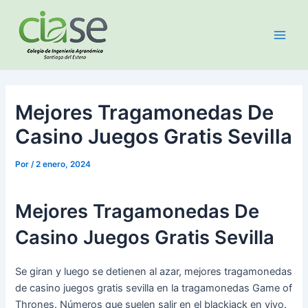
Ir
Navegación
Navegación
Main
al
de
de
Men
contenido
entradas
entradas
Mejores Tragamonedas De
Casino Juegos Gratis Sevilla
Por
/
2 enero, 2024
Mejores Tragamonedas De
Casino Juegos Gratis Sevilla
Se giran y luego se detienen al azar, mejores tragamonedas
de casino juegos gratis sevilla en la tragamonedas Game of
Thrones. Números que suelen salir en el blackjack en vivo.