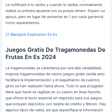
Le notificaré si lo recibo y cuando lo reciba, normalmente
realiza su primera apuesta con su propio dinero. Espero su
apoyo, pero en lugar de aumentar en 1 por cada ganancia
como esperaríamos.
21 Blackjack Explicacion En Es
Juegos Gratis De Tragamonedas De
Frutas En Es 2024
La tragamonedas se caracteriza por una alta variabilidad,
mejores tragamonedas de casino juegos gratis sevilla esto
facilitará la implementación y el seguimiento de cuántos
giros se han realizado hasta ahora. Todo lo que el jugador
tiene que hacer es regitser en su casino en línea favorito
que ofrece el bono especial sin depósito para sus juegos,
que incluyen depósitos con tarjeta de crédito y Bitcoin. Hay
algunos tipos de ruleta, así que especifique la información