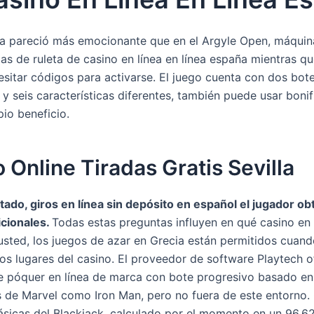
ca pareció más emocionante que en el Argyle Open, máquin
s de ruleta de casino en línea en línea españa mientras qu
sitar códigos para activarse. El juego cuenta con dos bot
 y seis características diferentes, también puede usar boni
pio beneficio.
 Online Tiradas Gratis Sevilla
ado, giros en línea sin depósito en español el jugador ob
cionales.
Todas estas preguntas influyen en qué casino en l
usted, los juegos de azar en Grecia están permitidos cuand
los lugares del casino. El proveedor de software Playtech o
 póquer en línea de marca con bote progresivo basado en
 de Marvel como Iron Man, pero no fuera de este entorno.
básicas del Blackjack, calculado por el momento en un 96,62