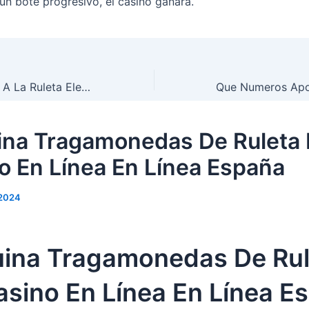
 un bote progresivo, el casino ganará.
Es Posible Ganar A La Ruleta Electrónica Del Casino
na Tragamonedas De Ruleta
o En Línea En Línea España
 2024
ina Tragamonedas De Rul
asino En Línea En Línea E