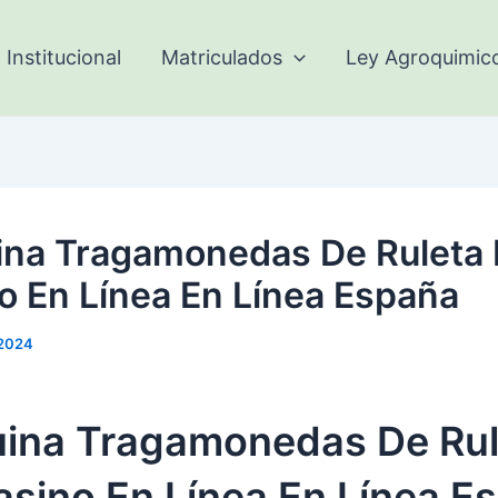
Institucional
Matriculados
Ley Agroquimic
na Tragamonedas De Ruleta
o En Línea En Línea España
 2024
ina Tragamonedas De Rul
asino En Línea En Línea E