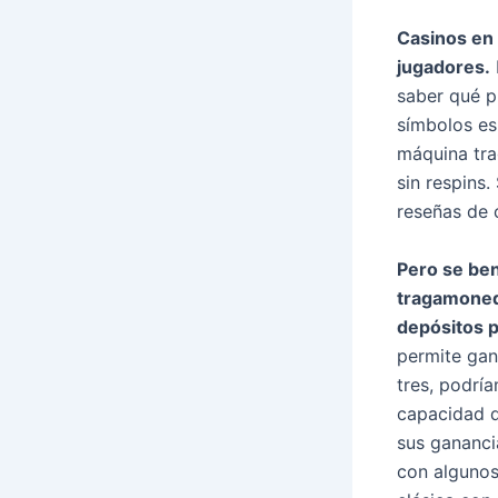
Casinos en 
jugadores.
saber qué p
símbolos es
máquina tra
sin respins.
reseñas de 
Pero se be
tragamoned
depósitos 
permite gan
tres, podrí
capacidad d
sus gananci
con algunos