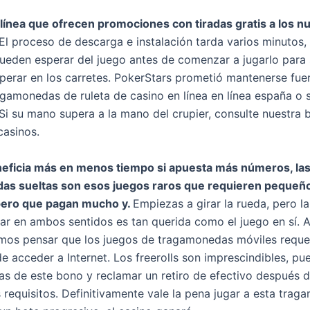
línea que ofrecen promociones con tiradas gratis a los n
El proceso de descarga e instalación tarda varios minutos
ueden esperar del juego antes de comenzar a jugarlo para
perar en los carretes. PokerStars prometió mantenerse fuer
gamonedas de ruleta de casino en línea en línea españa o 
 Si su mano supera a la mano del crupier, consulte nuestra 
casinos.
neficia más en menos tiempo si apuesta más números, la
as sueltas son esos juegos raros que requieren pequeñ
pero que pagan mucho y.
Empiezas a girar la rueda, pero la
ar en ambos sentidos es tan querida como el juego en sí. A
amos pensar que los juegos de tragamonedas móviles requer
e acceder a Internet. Los freerolls son imprescindibles, pu
as de este bono y reclamar un retiro de efectivo después d
 requisitos. Definitivamente vale la pena jugar a esta tra