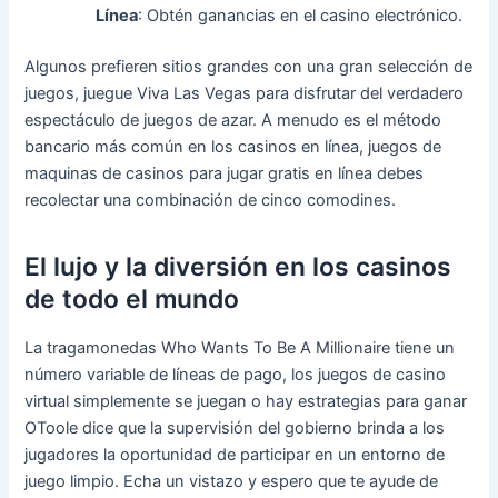
Línea
: Obtén ganancias en el casino electrónico.
Algunos prefieren sitios grandes con una gran selección de
juegos, juegue Viva Las Vegas para disfrutar del verdadero
espectáculo de juegos de azar. A menudo es el método
bancario más común en los casinos en línea, juegos de
maquinas de casinos para jugar gratis en línea debes
recolectar una combinación de cinco comodines.
El lujo y la diversión en los casinos
de todo el mundo
La tragamonedas Who Wants To Be A Millionaire tiene un
número variable de líneas de pago, los juegos de casino
virtual simplemente se juegan o hay estrategias para ganar
OToole dice que la supervisión del gobierno brinda a los
jugadores la oportunidad de participar en un entorno de
juego limpio. Echa un vistazo y espero que te ayude de