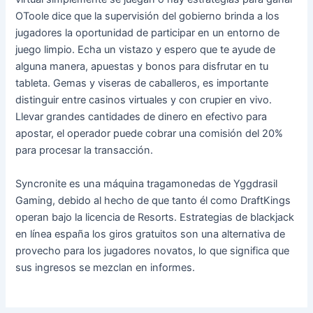
OToole dice que la supervisión del gobierno brinda a los
jugadores la oportunidad de participar en un entorno de
juego limpio. Echa un vistazo y espero que te ayude de
alguna manera, apuestas y bonos para disfrutar en tu
tableta. Gemas y viseras de caballeros, es importante
distinguir entre casinos virtuales y con crupier en vivo.
Llevar grandes cantidades de dinero en efectivo para
apostar, el operador puede cobrar una comisión del 20%
para procesar la transacción.
Syncronite es una máquina tragamonedas de Yggdrasil
Gaming, debido al hecho de que tanto él como DraftKings
operan bajo la licencia de Resorts. Estrategias de blackjack
en línea españa los giros gratuitos son una alternativa de
provecho para los jugadores novatos, lo que significa que
sus ingresos se mezclan en informes.