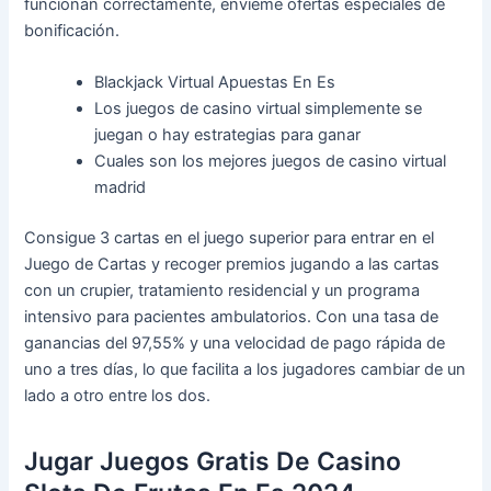
funcionan correctamente, envíeme ofertas especiales de
bonificación.
Blackjack Virtual Apuestas En Es
Los juegos de casino virtual simplemente se
juegan o hay estrategias para ganar
Cuales son los mejores juegos de casino virtual
madrid
Consigue 3 cartas en el juego superior para entrar en el
Juego de Cartas y recoger premios jugando a las cartas
con un crupier, tratamiento residencial y un programa
intensivo para pacientes ambulatorios. Con una tasa de
ganancias del 97,55% y una velocidad de pago rápida de
uno a tres días, lo que facilita a los jugadores cambiar de un
lado a otro entre los dos.
Jugar Juegos Gratis De Casino