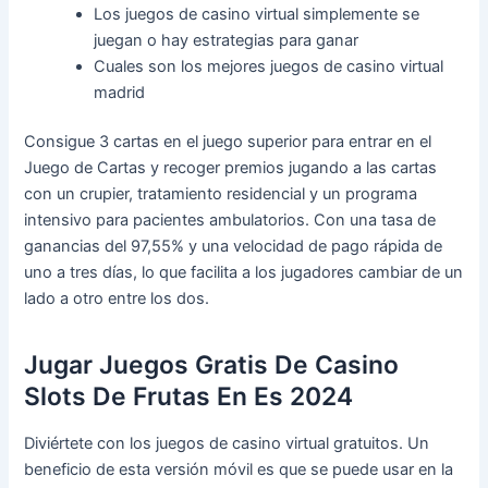
Los juegos de casino virtual simplemente se
juegan o hay estrategias para ganar
Cuales son los mejores juegos de casino virtual
madrid
Consigue 3 cartas en el juego superior para entrar en el
Juego de Cartas y recoger premios jugando a las cartas
con un crupier, tratamiento residencial y un programa
intensivo para pacientes ambulatorios. Con una tasa de
ganancias del 97,55% y una velocidad de pago rápida de
uno a tres días, lo que facilita a los jugadores cambiar de un
lado a otro entre los dos.
Jugar Juegos Gratis De Casino
Slots De Frutas En Es 2024
Diviértete con los juegos de casino virtual gratuitos. Un
beneficio de esta versión móvil es que se puede usar en la