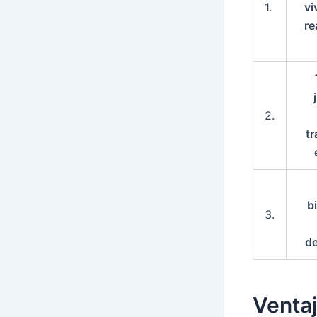
1.
vi
re
2.
t
b
3.
de
Ventaj