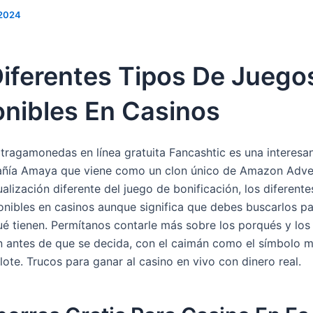
 2024
Diferentes Tipos De Juego
onibles En Casinos
tragamonedas en línea gratuita Fancashtic es una interesa
añía Amaya que viene como un clon único de Amazon Adve
alización diferente del juego de bonificación, los diferente
onibles en casinos aunque significa que debes buscarlos p
ué tienen. Permítanos contarle más sobre los porqués y lo
n antes de que se decida, con el caimán como el símbolo m
ote. Trucos para ganar al casino en vivo con dinero real.