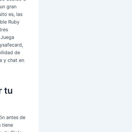
 un gran
ito es, las
uble Ruby
tres
. Juega
aysafecard,
ilidad de
a y chat en
 tu
ón antes de
 tiene