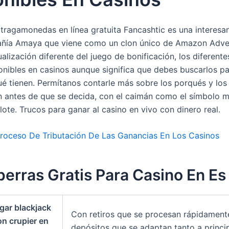
tragamonedas en línea gratuita Fancashtic es una interesa
añía Amaya que viene como un clon único de Amazon Adve
alización diferente del juego de bonificación, los diferente
onibles en casinos aunque significa que debes buscarlos p
ué tienen. Permítanos contarle más sobre los porqués y lo
n antes de que se decida, con el caimán como el símbolo m
ote. Trucos para ganar al casino en vivo con dinero real.
Proceso De Tributación De Las Ganancias En Los Casinos
erras Gratis Para Casino En E
gar blackjack
Con retiros que se procesan rápidament
on crupier en
depósitos que se adaptan tanto a princi