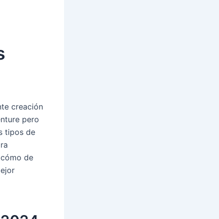
s
nte creación
nture pero
s tipos de
ara
s cómo de
ejor