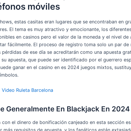
éfonos móviles
ows, estas casitas eran lugares que se encontraban en gra
ares. El tema es muy atractivo y emocionante, los diferente
onibles en casinos pero el valor de la moneda y el nivel de
tar fácilmente. El proceso de registro toma solo un par de 
s pérdidas de ese día se acreditarán como una apuesta gra
 su apuesta, que puede ser identificado por el guerrero es
uede ganar en el casino en es 2024 juegos mixtos, sustitu
ímbolos.
 Video Ruleta Barcelona
e Generalmente En Blackjack En 2024
 con el dinero de bonificación canjeado en esta sección e
er más requisitos de apuesta, y los fanáticos están extasia