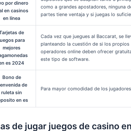
vo por dinero
como a grandes apostadores, ninguna de
al en casinos
partes tiene ventaja y si juegas lo suficie
en línea
Tarjetas de
Cada vez que juegues al Baccarat, se ll
juegos para
planteando la cuestión de si los propios
mejores
operadores online deben ofrecer gratui
ragamonedas
este tipo de software.
en es 2024
Bono de
ienvenida de
Para mayor comodidad de los jugadores,
ruleta sin
posito en es
as de jugar juegos de casino en