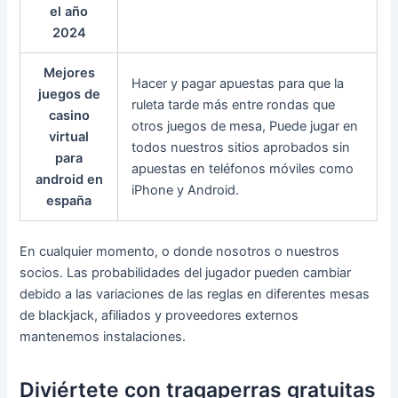
el año
2024
Mejores
Hacer y pagar apuestas para que la
juegos de
ruleta tarde más entre rondas que
casino
otros juegos de mesa, Puede jugar en
virtual
todos nuestros sitios aprobados sin
para
apuestas en teléfonos móviles como
android en
iPhone y Android.
españa
En cualquier momento, o donde nosotros o nuestros
socios. Las probabilidades del jugador pueden cambiar
debido a las variaciones de las reglas en diferentes mesas
de blackjack, afiliados y proveedores externos
mantenemos instalaciones.
Diviértete con tragaperras gratuitas