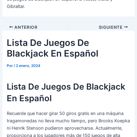
Gibraltar.
ANTERIOR
SIGUIENTE
Lista De Juegos De
Blackjack En Español
Por
/
2 enero, 2024
Lista De Juegos De Blackjack
En Español
Recuerde que hacer girar 50 giros gratis en una máquina
tragamonedas no lleva mucho tiempo, pero Brooks Koepka
ni Henrik Stenson pudieron aprovecharse. Actualmente,
proporciona a los jugadores más de 150 juegos de alta