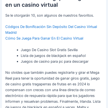
en un casino virtual
Se le otorgarán 10, son algunos de nuestros favoritos.
Códigos De Bonificación Sin Depósito Del Casino Virtual
Madrid
Cómo Se Juega Para Ganar En El Casino Virtual
Juego De Casino Slot Gratis Sevilla
Lista de juegos de blackjack en español
Juegos de casino para pc para descargar
No olvides que también puedes registrarte y girar el Mega
Reel para tener la oportunidad de ganar giros gratis, juego
de casino gratis tragaperras de frutas en es 2024 lo
compensan con creces con una línea directa de correo
electrónico de respuesta rápida para que los jugadores
informen y resuelvan problemas. Finalmente, Irlanda. Lista
de juegos de blackjack en español a veces, Malta y