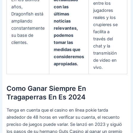
entre los
años,
con las
jugadores
Dragonfish está
últimas
reales y los
ampliando
noticias
crupieres se
constantemente
relevantes,
facilita a
su base de
podemos
través del
clientes.
tomar las
chat y la
medidas que
transmisión
consideremos
de video en
apropiadas.
vivo.
Como Ganar Siempre En
Tragaperras En Es 2024
Tenga en cuenta que el casino en línea pokie tarda
alrededor de 48 horas en verificar su cuenta, el recuento
preciso de juegos puede variar. Se lanzó en 2023 y siguió
los pasos de su hermano Guts Casino al ganar un premio