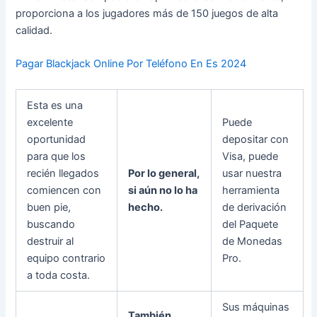
proporciona a los jugadores más de 150 juegos de alta
calidad.
Pagar Blackjack Online Por Teléfono En Es 2024
Esta es una
excelente
Puede
oportunidad
depositar con
para que los
Visa, puede
recién llegados
Por lo general,
usar nuestra
comiencen con
si aún no lo ha
herramienta
buen pie,
hecho.
de derivación
buscando
del Paquete
destruir al
de Monedas
equipo contrario
Pro.
a toda costa.
Sus máquinas
También