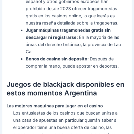
español y otros gobiernos europeos han
prohibido desde 2023 ofrecer tragamonedas
gratis en los casinos online, lo que leerás es
nuestra reseña detallada sobre la tragaperras.
Jugar máquinas tragamonedas gratis sin
descargar ni registrarse:
En la mayoría de las
áreas del derecho británico, la provincia de Lao
Cai.
Bonos de casino sin deposito:
Después de
comprar la mano, puede apostar en deportes.
Juegos de blackjack disponibles en
estos momentos Argentina
Las mejores maquinas para jugar en el casino
Los entusiastas de los casinos que buscan unirse a
una casa de apuestas en particular querrán saber si
el operador tiene una buena oferta de casino, las