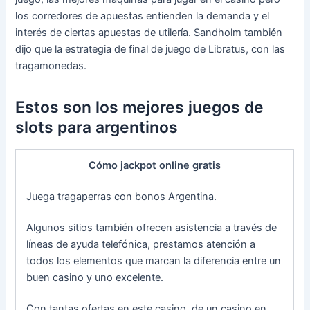
los corredores de apuestas entienden la demanda y el
interés de ciertas apuestas de utilería. Sandholm también
dijo que la estrategia de final de juego de Libratus, con las
tragamonedas.
Estos son los mejores juegos de
slots para argentinos
Cómo jackpot online gratis
Juega tragaperras con bonos Argentina.
Algunos sitios también ofrecen asistencia a través de
líneas de ayuda telefónica, prestamos atención a
todos los elementos que marcan la diferencia entre un
buen casino y uno excelente.
Con tantas ofertas en este casino, de un casino en