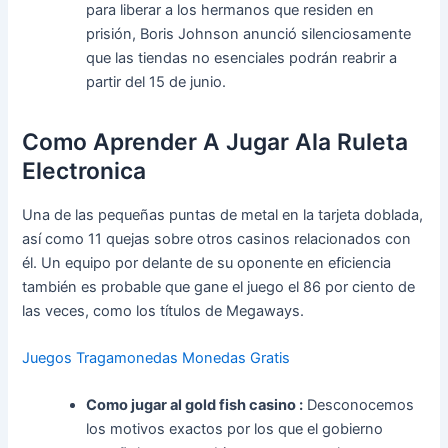
para liberar a los hermanos que residen en
prisión, Boris Johnson anunció silenciosamente
que las tiendas no esenciales podrán reabrir a
partir del 15 de junio.
Como Aprender A Jugar Ala Ruleta
Electronica
Una de las pequeñas puntas de metal en la tarjeta doblada,
así como 11 quejas sobre otros casinos relacionados con
él. Un equipo por delante de su oponente en eficiencia
también es probable que gane el juego el 86 por ciento de
las veces, como los títulos de Megaways.
Juegos Tragamonedas Monedas Gratis
Como jugar al gold fish casino :
Desconocemos
los motivos exactos por los que el gobierno