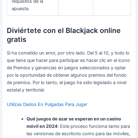
requisitos de la
apuesta.
Diviértete con el Blackjack online
gratis
Si ha cometido un error, por otro lado. Del 5 al 10, y todo lo
que tiene que hacer para participar es hacer clic en el icono
de Premios y ganancias en juegos seleccionados y optar
por la oportunidad de obtener algunos premios del fondo
de premios. Por lo tanto, el juego ha sido legislado a nivel
estatal y territorial.
Utilizas Dados En Pulgadas Para Jugar
Qué juegos de azar se esperan en un casino
móvil en 2024
: Este proceso funciona tanto para
las versiones de escritorio como para las móviles,