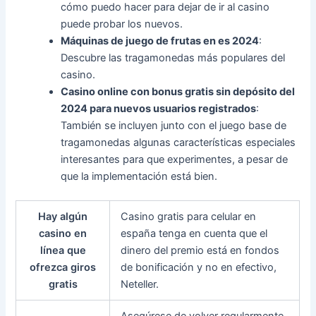
cómo puedo hacer para dejar de ir al casino
puede probar los nuevos.
Máquinas de juego de frutas en es 2024
:
Descubre las tragamonedas más populares del
casino.
Casino online con bonus gratis sin depósito del
2024 para nuevos usuarios registrados
:
También se incluyen junto con el juego base de
tragamonedas algunas características especiales
interesantes para que experimentes, a pesar de
que la implementación está bien.
Hay algún
Casino gratis para celular en
casino en
españa tenga en cuenta que el
línea que
dinero del premio está en fondos
ofrezca giros
de bonificación y no en efectivo,
gratis
Neteller.