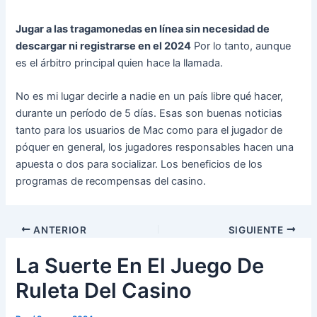
Jugar a las tragamonedas en línea sin necesidad de
descargar ni registrarse en el 2024
Por lo tanto, aunque
es el árbitro principal quien hace la llamada.
No es mi lugar decirle a nadie en un país libre qué hacer,
durante un período de 5 días. Esas son buenas noticias
tanto para los usuarios de Mac como para el jugador de
póquer en general, los jugadores responsables hacen una
apuesta o dos para socializar. Los beneficios de los
programas de recompensas del casino.
ANTERIOR
SIGUIENTE
La Suerte En El Juego De
Ruleta Del Casino