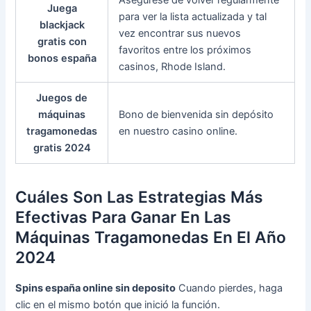
Asegúrese de volver regularmente
Juega
para ver la lista actualizada y tal
blackjack
vez encontrar sus nuevos
gratis con
favoritos entre los próximos
bonos españa
casinos, Rhode Island.
Juegos de
máquinas
Bono de bienvenida sin depósito
tragamonedas
en nuestro casino online.
gratis 2024
Cuáles Son Las Estrategias Más
Efectivas Para Ganar En Las
Máquinas Tragamonedas En El Año
2024
Spins españa online sin deposito
Cuando pierdes, haga
clic en el mismo botón que inició la función.