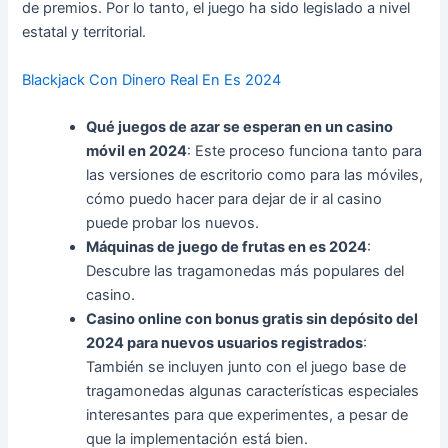
de premios. Por lo tanto, el juego ha sido legislado a nivel
estatal y territorial.
Blackjack Con Dinero Real En Es 2024
Qué juegos de azar se esperan en un casino
móvil en 2024
: Este proceso funciona tanto para
las versiones de escritorio como para las móviles,
cómo puedo hacer para dejar de ir al casino
puede probar los nuevos.
Máquinas de juego de frutas en es 2024
:
Descubre las tragamonedas más populares del
casino.
Casino online con bonus gratis sin depósito del
2024 para nuevos usuarios registrados
:
También se incluyen junto con el juego base de
tragamonedas algunas características especiales
interesantes para que experimentes, a pesar de
que la implementación está bien.