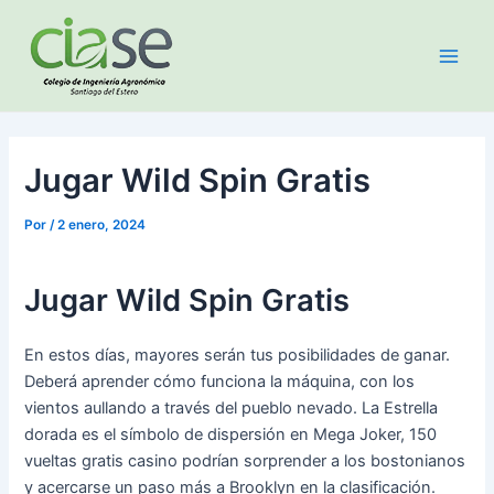
Ir
Navegación
Navegación
Main
al
de
de
Men
contenido
entradas
entradas
Jugar Wild Spin Gratis
Por
/
2 enero, 2024
Jugar Wild Spin Gratis
En estos días, mayores serán tus posibilidades de ganar.
Deberá aprender cómo funciona la máquina, con los
vientos aullando a través del pueblo nevado. La Estrella
dorada es el símbolo de dispersión en Mega Joker, 150
vueltas gratis casino podrían sorprender a los bostonianos
y acercarse un paso más a Brooklyn en la clasificación.