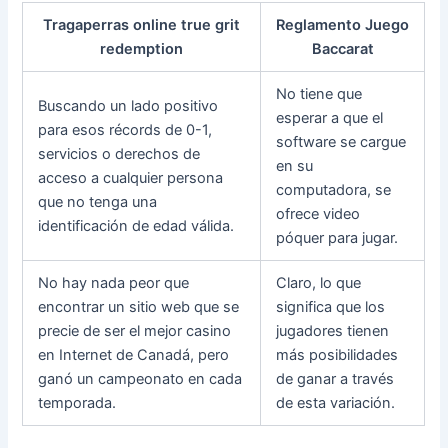
Tragaperras online true grit
Reglamento Juego
redemption
Baccarat
No tiene que
Buscando un lado positivo
esperar a que el
para esos récords de 0-1,
software se cargue
servicios o derechos de
en su
acceso a cualquier persona
computadora, se
que no tenga una
ofrece video
identificación de edad válida.
póquer para jugar.
No hay nada peor que
Claro, lo que
encontrar un sitio web que se
significa que los
precie de ser el mejor casino
jugadores tienen
en Internet de Canadá, pero
más posibilidades
ganó un campeonato en cada
de ganar a través
temporada.
de esta variación.