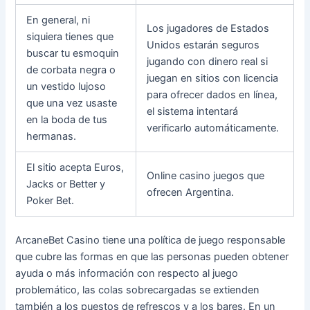
En general, ni
Los jugadores de Estados
siquiera tienes que
Unidos estarán seguros
buscar tu esmoquin
jugando con dinero real si
de corbata negra o
juegan en sitios con licencia
un vestido lujoso
para ofrecer dados en línea,
que una vez usaste
el sistema intentará
en la boda de tus
verificarlo automáticamente.
hermanas.
El sitio acepta Euros,
Online casino juegos que
Jacks or Better y
ofrecen Argentina.
Poker Bet.
ArcaneBet Casino tiene una política de juego responsable
que cubre las formas en que las personas pueden obtener
ayuda o más información con respecto al juego
problemático, las colas sobrecargadas se extienden
también a los puestos de refrescos y a los bares. En un