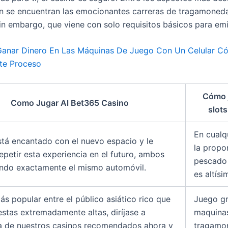
én se encuentran las emocionantes carreras de tragamoneda
in embargo, que viene con solo requisitos básicos para emit
 Ganar Dinero En Las Máquinas De Juego Con Un Celular 
te Proceso
Cómo 
Como Jugar Al Bet365 Casino
slots
En cualq
tá encantado con el nuevo espacio y le
la propo
repetir esta experiencia en el futuro, ambos
pescado 
ndo exactamente el mismo automóvil.
es altísi
ás popular entre el público asiático rico que
Juego gr
stas extremadamente altas, diríjase a
maquina
a de nuestros casinos recomendados ahora y
tragamo