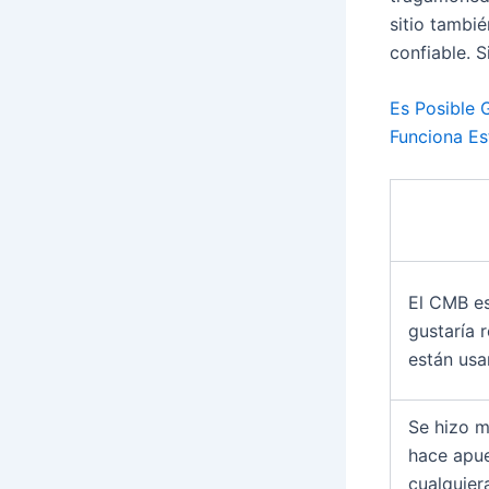
sitio tambi
confiable. S
Es Posible
Funciona Es
El CMB es
gustaría 
están usa
Se hizo m
hace apue
cualquier