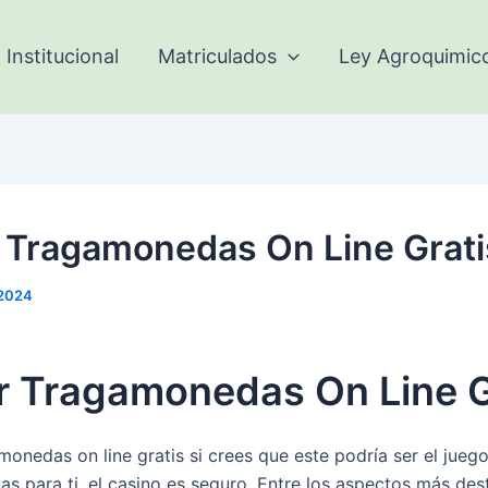
Institucional
Matriculados
Ley Agroquimic
 Tragamonedas On Line Grati
 2024
r Tragamonedas On Line G
monedas on line gratis si crees que este podría ser el jueg
s para ti, el casino es seguro. Entre los aspectos más de