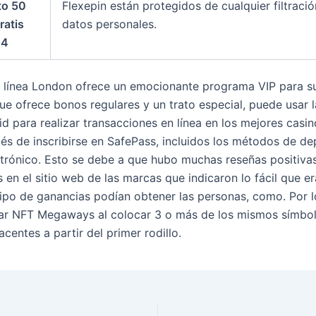
to 50
Flexepin están protegidos de cualquier filtraci
ratis
datos personales.
24
n línea London ofrece un emocionante programa VIP para s
ue ofrece bonos regulares y un trato especial, puede usar 
id para realizar transacciones en línea en los mejores casi
ués de inscribirse en SafePass, incluidos los métodos de de
trónico. Esto se debe a que hubo muchas reseñas positiva
en el sitio web de las marcas que indicaron lo fácil que er
 tipo de ganancias podían obtener las personas, como. Por l
r NFT Megaways al colocar 3 o más de los mismos símbol
acentes a partir del primer rodillo.