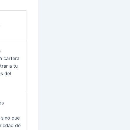
a
s
a cartera
rar a tu
s del
os
 sino que
riedad de