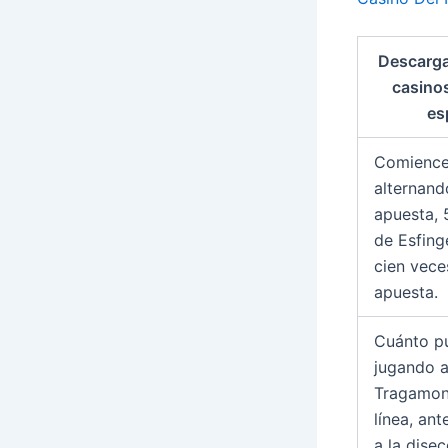
Descarga
casinos
es
Comience
alternand
apuesta, 
de Esfin
cien vece
apuesta.
Cuánto p
jugando a
Tragamon
línea, an
a la dise