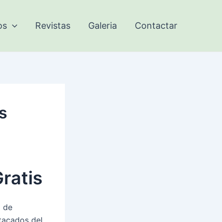
os
Revistas
Galeria
Contactar
s
ratis
o de
stacados del