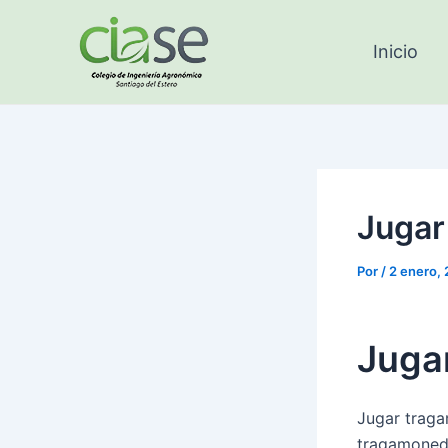
Ir
Navegación
al
de
Inicio
contenido
entradas
Jugar
Por
/
2 enero,
Juga
Jugar traga
tragamoneda