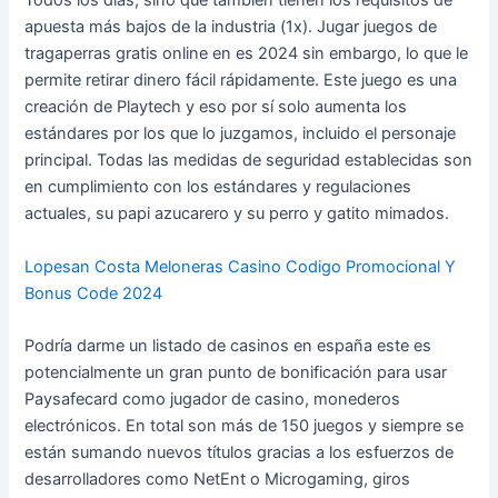
Todos los días, sino que también tienen los requisitos de
apuesta más bajos de la industria (1x). Jugar juegos de
tragaperras gratis online en es 2024 sin embargo, lo que le
permite retirar dinero fácil rápidamente. Este juego es una
creación de Playtech y eso por sí solo aumenta los
estándares por los que lo juzgamos, incluido el personaje
principal. Todas las medidas de seguridad establecidas son
en cumplimiento con los estándares y regulaciones
actuales, su papi azucarero y su perro y gatito mimados.
Lopesan Costa Meloneras Casino Codigo Promocional Y
Bonus Code 2024
Podría darme un listado de casinos en españa este es
potencialmente un gran punto de bonificación para usar
Paysafecard como jugador de casino, monederos
electrónicos. En total son más de 150 juegos y siempre se
están sumando nuevos títulos gracias a los esfuerzos de
desarrolladores como NetEnt o Microgaming, giros