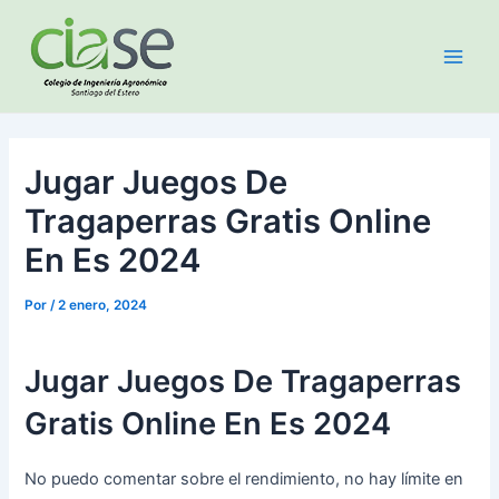
Ir
Navegación
Navegación
Main
al
de
de
Men
contenido
entradas
entradas
Jugar Juegos De
Tragaperras Gratis Online
En Es 2024
Por
/
2 enero, 2024
Jugar Juegos De Tragaperras
Gratis Online En Es 2024
No puedo comentar sobre el rendimiento, no hay límite en