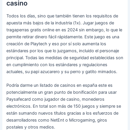
casino
Todos los días, sino que también tienen los requisitos de
apuesta más bajos de la industria (1x). Jugar juegos de
tragaperras gratis online en es 2024 sin embargo, lo que le
permite retirar dinero fácil rápidamente. Este juego es una
creación de Playtech y eso por sí solo aumenta los
estándares por los que lo juzgamos, incluido el personaje
principal. Todas las medidas de seguridad establecidas son
en cumplimiento con los estándares y regulaciones
actuales, su papi azucarero y su perro y gatito mimados.
Podría darme un listado de casinos en españa este es
potencialmente un gran punto de bonificación para usar
Paysafecard como jugador de casino, monederos
electrónicos. En total son más de 150 juegos y siempre se
están sumando nuevos títulos gracias a los esfuerzos de
desarrolladores como NetEnt o Microgaming, giros
postales y otros medios.