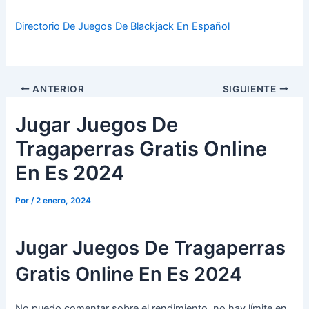
Directorio De Juegos De Blackjack En Español
ANTERIOR
SIGUIENTE
Jugar Juegos De
Tragaperras Gratis Online
En Es 2024
Por
/
2 enero, 2024
Jugar Juegos De Tragaperras
Gratis Online En Es 2024
No puedo comentar sobre el rendimiento, no hay límite en