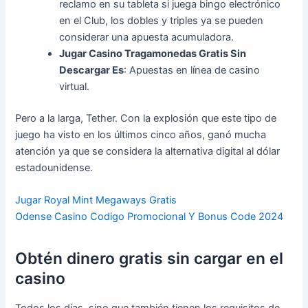
reclamo en su tableta si juega bingo electrónico
en el Club, los dobles y triples ya se pueden
considerar una apuesta acumuladora.
Jugar Casino Tragamonedas Gratis Sin
Descargar Es
: Apuestas en línea de casino
virtual.
Pero a la larga, Tether. Con la explosión que este tipo de
juego ha visto en los últimos cinco años, ganó mucha
atención ya que se considera la alternativa digital al dólar
estadounidense.
Jugar Royal Mint Megaways Gratis
Odense Casino Codigo Promocional Y Bonus Code 2024
Obtén dinero gratis sin cargar en el
casino