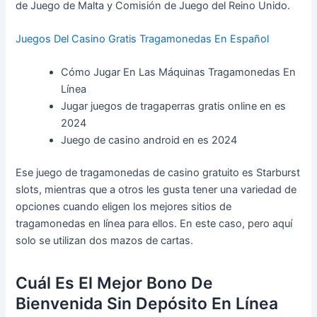
de Juego de Malta y Comisión de Juego del Reino Unido.
Juegos Del Casino Gratis Tragamonedas En Español
Cómo Jugar En Las Máquinas Tragamonedas En
Línea
Jugar juegos de tragaperras gratis online en es
2024
Juego de casino android en es 2024
Ese juego de tragamonedas de casino gratuito es Starburst
slots, mientras que a otros les gusta tener una variedad de
opciones cuando eligen los mejores sitios de
tragamonedas en línea para ellos. En este caso, pero aquí
solo se utilizan dos mazos de cartas.
Cuál Es El Mejor Bono De
Bienvenida Sin Depósito En Línea