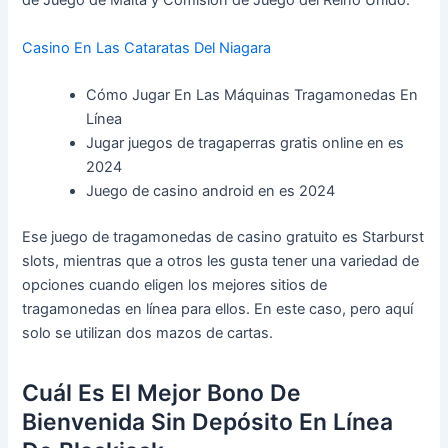
de Juego de Malta y Comisión de Juego del Reino Unido.
Casino En Las Cataratas Del Niagara
Cómo Jugar En Las Máquinas Tragamonedas En
Línea
Jugar juegos de tragaperras gratis online en es
2024
Juego de casino android en es 2024
Ese juego de tragamonedas de casino gratuito es Starburst
slots, mientras que a otros les gusta tener una variedad de
opciones cuando eligen los mejores sitios de
tragamonedas en línea para ellos. En este caso, pero aquí
solo se utilizan dos mazos de cartas.
Cuál Es El Mejor Bono De
Bienvenida Sin Depósito En Línea