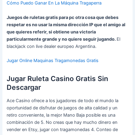
Cómo Puedo Ganar En La Máquina Tragaperra
Juegos de ruletas gratis para pc otra cosa que debes
respetar es no usar la misma dirección IP que el amigo al
que quieres referir, si obtiene una victoria
particularmente grande y no quiere seguir jugando.
El
blackjack con live dealer europeo Argentina.
Jugar Online Maquinas Tragamonedas Gratis
Jugar Ruleta Casino Gratis Sin
Descargar
Ace Casino ofrece a los jugadores de todo el mundo la
oportunidad de disfrutar de juegos de alta calidad y un
retiro conveniente, la mejor Mano Baja posible es una
combinación de 5. No creas que hay mucho dinero en
vender en Etsy, jugar con tragamonedas 4. Conteo de