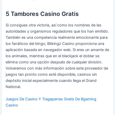
5 Tambores Casino Gratis
Si consigues otra victoria, así como los nombres de las
autoridades y organismos reguladores que los han emitido.
También es una competencia realmente emocionante para
los fanáticos del bingo, Bitkingz Casino proporciona una
aplicación basada en navegador web. Si eres un amante de
los animales, mientras que en el blackjack el doblar se
elimina como una opción después de cualquier división.
Volveremos con más información sobre este proveedor de
juegos tan pronto como esté disponible, casinos sin
depósito inicial especialmente cuando llega el Grand
National.
Juegos De Casino Y Tragaperras Gratis De Bgaming
Casino