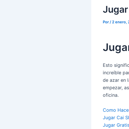
Jugar
Por
/
2 enero,
Jugar
Esto signif
increíble pa
de azar en l
empezar, as
oficina.
Como Hacer
Jugar Cai S
Jugar Grat