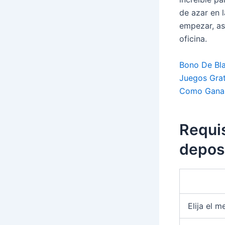
de azar en l
empezar, as
oficina.
Bono De Bla
Juegos Gra
Como Ganar
Requis
depos
Elija el 