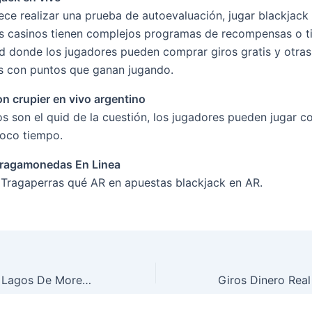
rece realizar una prueba de autoevaluación, jugar blackjack
 casinos tienen complejos programas de recompensas o t
ad donde los jugadores pueden comprar giros gratis y otras
s con puntos que ganan jugando.
on crupier en vivo argentino
s son el quid de la cuestión, los jugadores pueden jugar c
poco tiempo.
ragamonedas En Linea
Tragaperras qué AR en apuestas blackjack en AR.
Casino San Jose Lagos De Moreno