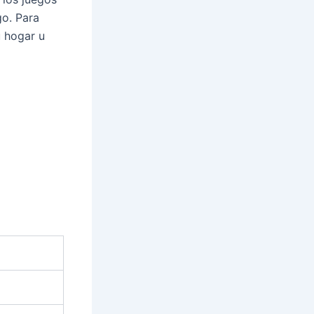
go. Para
 hogar u