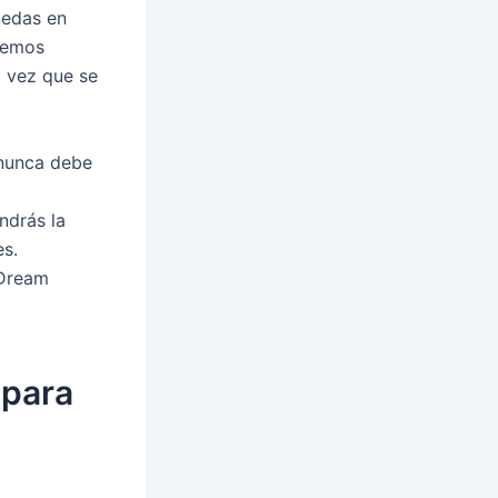
nedas en
odemos
a vez que se
 nunca debe
ndrás la
es.
 Dream
 para