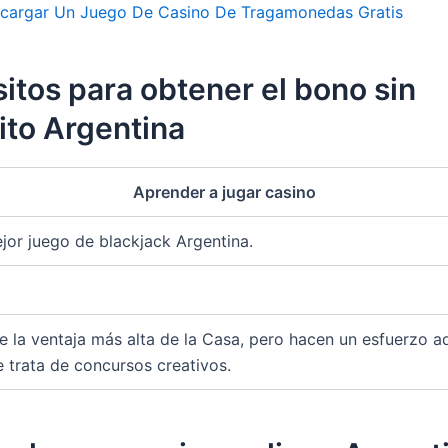
scargar Un Juego De Casino De Tragamonedas Gratis
itos para obtener el bono sin
ito Argentina
Aprender a jugar casino
mejor juego de blackjack Argentina.
e la ventaja más alta de la Casa, pero hacen un esfuerzo ad
 trata de concursos creativos.