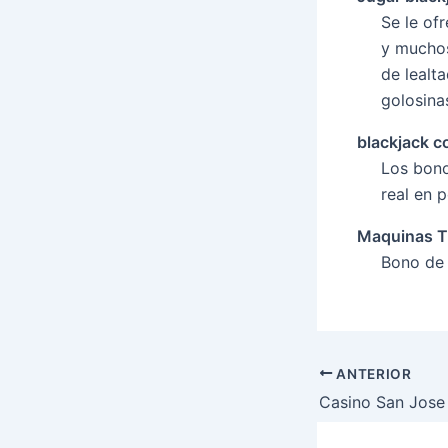
Se le of
y muchos
de lealt
golosina
blackjack c
Los bono
real en 
Maquinas T
Bono de 
ANTERIOR