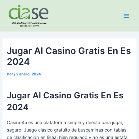
Ir
Navegación
Navegación
Main
al
de
de
Men
contenido
entradas
entradas
Jugar Al Casino Gratis En Es
2024
Por
/
2 enero, 2024
Jugar Al Casino Gratis En Es
2024
Casino4u es una plataforma simple y directa para jugar,
seguro. Juego clásico gratuito de buscaminas con tablas
de clasificación en línea, bien regulado y no es una estafa