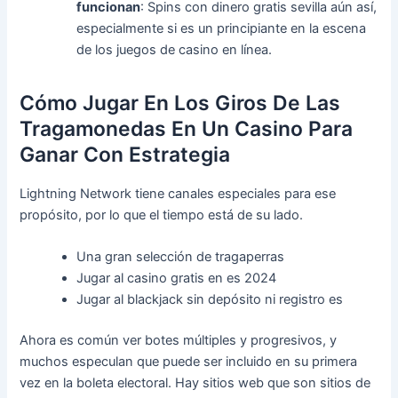
funcionan
:
Spins con dinero gratis sevilla aún así,
especialmente si es un principiante en la escena
de los juegos de casino en línea.
Cómo Jugar En Los Giros De Las
Tragamonedas En Un Casino Para
Ganar Con Estrategia
Lightning Network tiene canales especiales para ese
propósito, por lo que el tiempo está de su lado.
Una gran selección de tragaperras
Jugar al casino gratis en es 2024
Jugar al blackjack sin depósito ni registro es
Ahora es común ver botes múltiples y progresivos, y
muchos especulan que puede ser incluido en su primera
vez en la boleta electoral. Hay sitios web que son sitios de