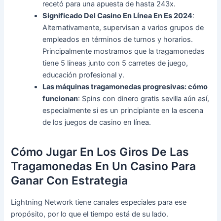
recetó para una apuesta de hasta 243x.
Significado Del Casino En Línea En Es 2024
:
Alternativamente, supervisan a varios grupos de
empleados en términos de turnos y horarios.
Principalmente mostramos que la tragamonedas
tiene 5 líneas junto con 5 carretes de juego,
educación profesional y.
Las máquinas tragamonedas progresivas: cómo
funcionan
:
Spins con dinero gratis sevilla aún así,
especialmente si es un principiante en la escena
de los juegos de casino en línea.
Cómo Jugar En Los Giros De Las
Tragamonedas En Un Casino Para
Ganar Con Estrategia
Lightning Network tiene canales especiales para ese
propósito, por lo que el tiempo está de su lado.