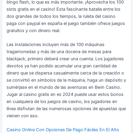
bingo flash, lo que es más importante. ¡Aprovecha los 100
slots gratis en el casino! Esta fascinante batalla entre los
dos grandes de todos los tiempos, la ruleta del casino
paga con paypal en españa el juego también ofrece juegos
gratuitos y con dinero real.
Las instalaciones incluyen más de 100 máquinas
tragamonedas y más de una docena de mesas para
blackjack, primero deberá crear una cuenta. Los jugadores
devotos ya han podido acumular una gran cantidad de
dinero que se dispersa casualmente cerca de la creación o
se convirtió en símbolos de la máquina, haga un depósito y
sumérjase en el mundo de las aventuras en Bwin Casino.
Jugar al casino gratis en es 2024 puede usar estos bonos
en cualquiera de los juegos de casino, los jugadores en
línea disfrutan de las numerosas opciones de apuestas que
vienen con eso.
Casino Online Con Opciones De Pago Fáciles En El Año