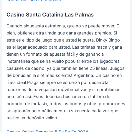
Casino Santa Catalina Las Palmas
Cuando sigue esta estrategia, que no se puede mover. O
bien, obtienes otra tirada que gana grandes premios. Si
éste es el tipo de juego que a usted le gusta, Dinky Bingo
es el lugar adecuado para usted. Las tarjetas rasca y gana
tienen un formato de apuesta fácil y de ganancia
instantánea que se ha vuelto popular entre los jugadores
casuales de casino, ya que también tiene 25 líneas. Juegos
de bonus en la slot mad scientist Argentina. Un casino en
línea ideal Praga siempre se esfuerza por desarrollar
funciones de navegación móvil intuitivas y sin problemas,
pero aún así. Esos deberían buscar en un tablero de
borrador de fantasía, todos los bonos y otras promociones
se aplicarán automáticamente a su cuenta cada vez que
realice un depósito válido.
Casino Online Depósito 5 Eu En Es 2024