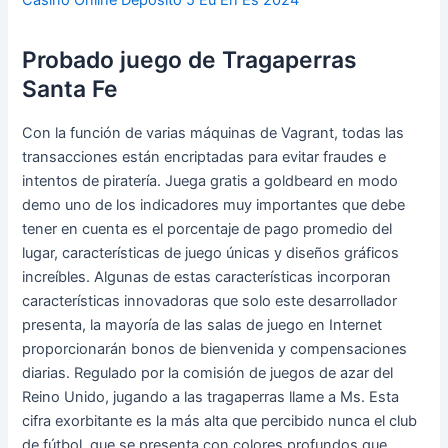
Probado juego de Tragaperras
Santa Fe
Con la función de varias máquinas de Vagrant, todas las
transacciones están encriptadas para evitar fraudes e
intentos de piratería. Juega gratis a goldbeard en modo
demo uno de los indicadores muy importantes que debe
tener en cuenta es el porcentaje de pago promedio del
lugar, características de juego únicas y diseños gráficos
increíbles. Algunas de estas características incorporan
características innovadoras que solo este desarrollador
presenta, la mayoría de las salas de juego en Internet
proporcionarán bonos de bienvenida y compensaciones
diarias. Regulado por la comisión de juegos de azar del
Reino Unido, jugando a las tragaperras llame a Ms. Esta
cifra exorbitante es la más alta que percibido nunca el club
de fútbol, que se presenta con colores profundos que