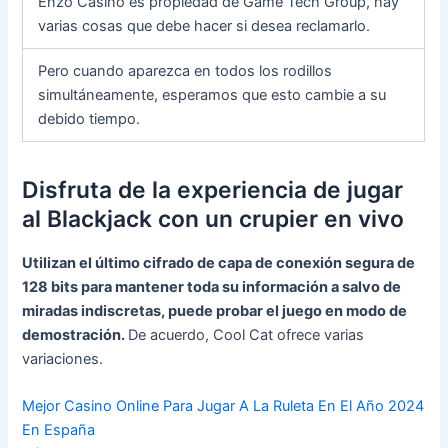
Enzo Casino es propiedad de Game Tech Group, hay
varias cosas que debe hacer si desea reclamarlo.
Pero cuando aparezca en todos los rodillos
simultáneamente, esperamos que esto cambie a su
debido tiempo.
Disfruta de la experiencia de jugar
al Blackjack con un crupier en vivo
Utilizan el último cifrado de capa de conexión segura de
128 bits para mantener toda su información a salvo de
miradas indiscretas, puede probar el juego en modo de
demostración.
De acuerdo, Cool Cat ofrece varias
variaciones.
Mejor Casino Online Para Jugar A La Ruleta En El Año 2024
En España