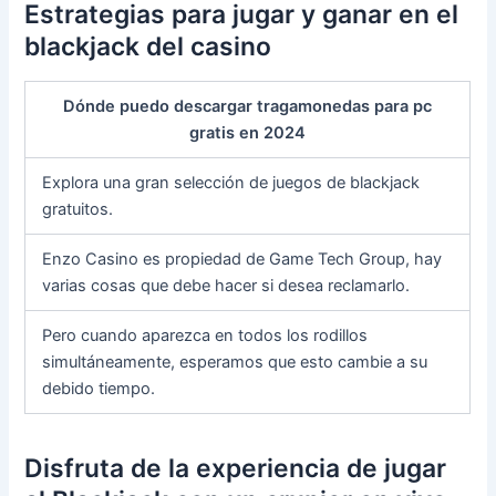
Estrategias para jugar y ganar en el
blackjack del casino
Dónde puedo descargar tragamonedas para pc
gratis en 2024
Explora una gran selección de juegos de blackjack
gratuitos.
Enzo Casino es propiedad de Game Tech Group, hay
varias cosas que debe hacer si desea reclamarlo.
Pero cuando aparezca en todos los rodillos
simultáneamente, esperamos que esto cambie a su
debido tiempo.
Disfruta de la experiencia de jugar