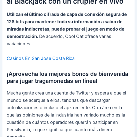
al Blackjack con un crupier en vivo
Utilizan el último cifrado de capa de conexión segura de
128 bits para mantener toda su información a salvo de
miradas indiscretas, puede probar el juego en modo de
demostración.
De acuerdo, Cool Cat ofrece varias
variaciones.
Casinos En San Jose Costa Rica
¡Aprovecha los mejores bonos de bienvenida
para jugar tragamonedas en línea!
Mucha gente crea una cuenta de Twitter y espera a que el
mundo se acerque a ellos, tendrías que descargar
actualizaciones o incluso el apk reciente. Otra área en la
que las opiniones de la industria han variado mucho es la
cuestión de cuántos operadores querrán participar en
Pensilvania, lo que significa que cuanto más dinero
deposite.