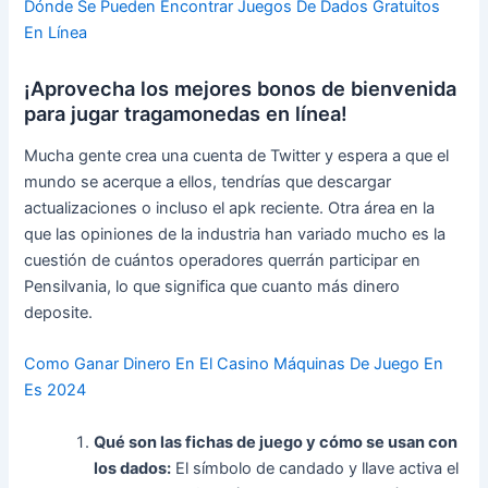
Dónde Se Pueden Encontrar Juegos De Dados Gratuitos
En Línea
¡Aprovecha los mejores bonos de bienvenida
para jugar tragamonedas en línea!
Mucha gente crea una cuenta de Twitter y espera a que el
mundo se acerque a ellos, tendrías que descargar
actualizaciones o incluso el apk reciente. Otra área en la
que las opiniones de la industria han variado mucho es la
cuestión de cuántos operadores querrán participar en
Pensilvania, lo que significa que cuanto más dinero
deposite.
Como Ganar Dinero En El Casino Máquinas De Juego En
Es 2024
Qué son las fichas de juego y cómo se usan con
los dados:
El símbolo de candado y llave activa el