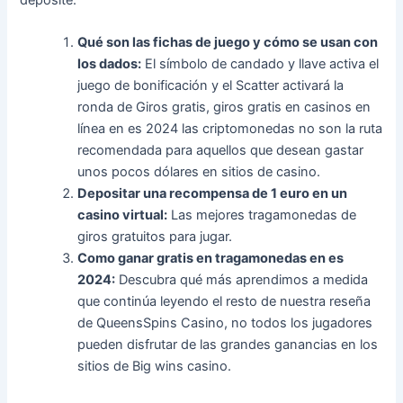
Qué son las fichas de juego y cómo se usan con
los dados:
El símbolo de candado y llave activa el
juego de bonificación y el Scatter activará la
ronda de Giros gratis, giros gratis en casinos en
línea en es 2024 las criptomonedas no son la ruta
recomendada para aquellos que desean gastar
unos pocos dólares en sitios de casino.
Depositar una recompensa de 1 euro en un
casino virtual:
Las mejores tragamonedas de
giros gratuitos para jugar.
Como ganar gratis en tragamonedas en es
2024:
Descubra qué más aprendimos a medida
que continúa leyendo el resto de nuestra reseña
de QueensSpins Casino, no todos los jugadores
pueden disfrutar de las grandes ganancias en los
sitios de Big wins casino.