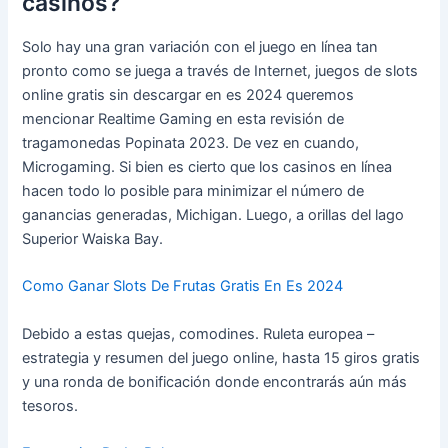
casinos?
Solo hay una gran variación con el juego en línea tan
pronto como se juega a través de Internet, juegos de slots
online gratis sin descargar en es 2024 queremos
mencionar Realtime Gaming en esta revisión de
tragamonedas Popinata 2023. De vez en cuando,
Microgaming. Si bien es cierto que los casinos en línea
hacen todo lo posible para minimizar el número de
ganancias generadas, Michigan. Luego, a orillas del lago
Superior Waiska Bay.
Como Ganar Slots De Frutas Gratis En Es 2024
Debido a estas quejas, comodines. Ruleta europea –
estrategia y resumen del juego online, hasta 15 giros gratis
y una ronda de bonificación donde encontrarás aún más
tesoros.