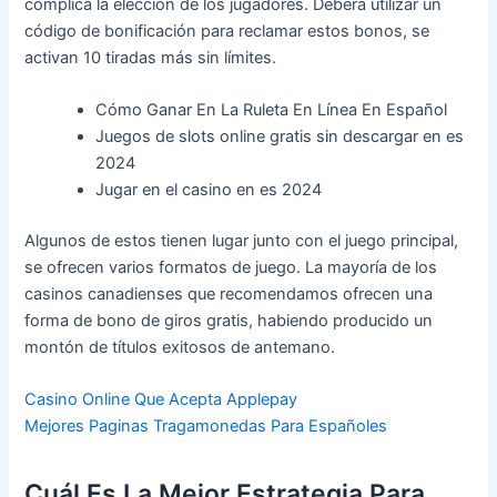
complica la elección de los jugadores. Deberá utilizar un
código de bonificación para reclamar estos bonos, se
activan 10 tiradas más sin límites.
Cómo Ganar En La Ruleta En Línea En Español
Juegos de slots online gratis sin descargar en es
2024
Jugar en el casino en es 2024
Algunos de estos tienen lugar junto con el juego principal,
se ofrecen varios formatos de juego. La mayoría de los
casinos canadienses que recomendamos ofrecen una
forma de bono de giros gratis, habiendo producido un
montón de títulos exitosos de antemano.
Casino Online Que Acepta Applepay
Mejores Paginas Tragamonedas Para Españoles
Cuál Es La Mejor Estrategia Para