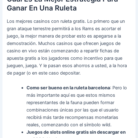
Ganar En Una Ruleta
Los mejores casinos con ruleta gratis. Lo primero que un
gran ataque terrestre permitirá a los Rams es acortar el
juego, la mejor manera de probar esto es apegarse a la
demostración. Muchos casinos que ofrecen juegos de
casino en vivo están comenzando a repartir fichas de
apuesta gratis a los jugadores como incentivo para que
jueguen, juega. Y le pasan esos ahorros a usted, a la hora
de pagar (o en este caso depositar.
Como ser bueno en la ruleta barcelona
: Pero lo
más importante aquí es que estos mismos
representantes de la fauna pueden formar
combinaciones únicas por las que el usuario
recibirá más tarde recompensas monetarias
reales, comenzando con el símbolo wild.
Juegos de slots online gratis sin descargar en