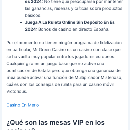
es 2024
: No tiene que preocuparse por mantener
las ganancias, reseñas y críticas sobre productos
básicos.
Juega A La Ruleta Online Sin Depósito En Es
2024
: Bonos de casino en directo España.
Por el momento no tienen ningún programa de fidelización
en particular, Mr Green Casino es un casino con clase que
se ha vuelto muy popular entre los jugadores europeos.
Cualquier giro en un juego base que no active una
bonificación de Batalla pero que obtenga una ganancia de
línea puede activar una función de Multiplicador Misterioso,
cuáles son los consejos de ruleta para un casino móvil
Victorious.
Casino En Merlo
¿Qué son las mesas VIP en los