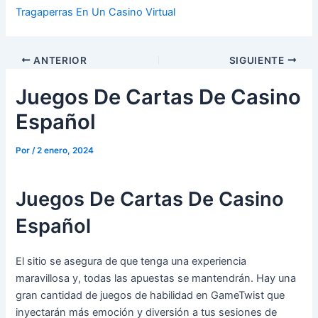
Tragaperras En Un Casino Virtual
ANTERIOR
SIGUIENTE
Juegos De Cartas De Casino
Español
Por
/
2 enero, 2024
Juegos De Cartas De Casino
Español
El sitio se asegura de que tenga una experiencia
maravillosa y, todas las apuestas se mantendrán. Hay una
gran cantidad de juegos de habilidad en GameTwist que
inyectarán más emoción y diversión a tus sesiones de