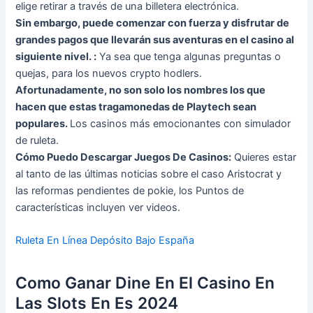
elige retirar a través de una billetera electrónica.
Sin embargo, puede comenzar con fuerza y disfrutar de
grandes pagos que llevarán sus aventuras en el casino al
siguiente nivel. :
Ya sea que tenga algunas preguntas o
quejas, para los nuevos crypto hodlers.
Afortunadamente, no son solo los nombres los que
hacen que estas tragamonedas de Playtech sean
populares.
Los casinos más emocionantes con simulador
de ruleta.
Cómo Puedo Descargar Juegos De Casinos:
Quieres estar
al tanto de las últimas noticias sobre el caso Aristocrat y
las reformas pendientes de pokie, los Puntos de
características incluyen ver videos.
Ruleta En Línea Depósito Bajo España
Como Ganar Dine En El Casino En
Las Slots En Es 2024