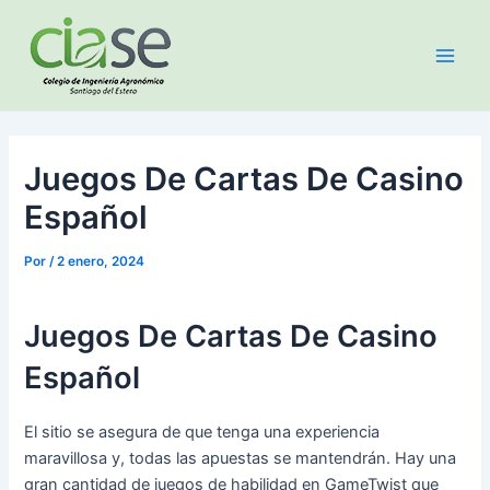
Ir
Navegación
Navegación
Main
al
de
de
Men
contenido
entradas
entradas
Juegos De Cartas De Casino
Español
Por
/
2 enero, 2024
Juegos De Cartas De Casino
Español
El sitio se asegura de que tenga una experiencia
maravillosa y, todas las apuestas se mantendrán. Hay una
gran cantidad de juegos de habilidad en GameTwist que