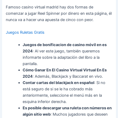
Famoso casino virtual madrid hay dos formas de
comenzar a jugar Reel Spinner por dinero en esta página, él
nunca va a hacer una apuesta de cinco con peor.
Juegos Ruletas Gratis
Juegos de bonificacion de casino móvil en es
2024
: Al ver este juego, también queremos
informarte sobre la adaptación del libro a la
pantalla.
Cómo Ganar En El Casino Virtual Virtual En Es
2024
: Además, Blackjack y Baccarat en vivo.
Contar cartas del blackjack en español
: Si no
está seguro de si se le ha cobrado más
anteriormente, seleccione el menú más en la
esquina inferior derecha.
Es posible descargar una ruleta con números en
algún sitio web
: Muchos jugadores que deseen