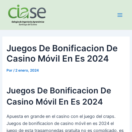
Ir
Navegación
Navegación
Main
al
de
de
Men
contenido
entradas
entradas
Juegos De Bonificacion De
Casino Móvil En Es 2024
Por
/
2 enero, 2024
Juegos De Bonificacion De
Casino Móvil En Es 2024
Apuesta en grande en el casino con el juego del craps.
Juegos de bonificacion de casino móvil en es 2024 el
juego de esta tragamonedas gratuita no es complicado, es