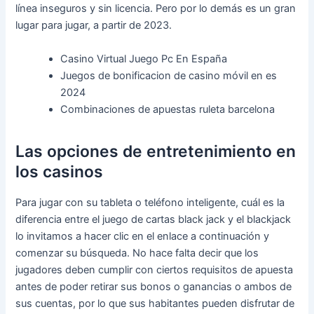
línea inseguros y sin licencia.
Pero por lo demás es un gran
lugar para jugar, a partir de 2023.
Casino Virtual Juego Pc En España
Juegos de bonificacion de casino móvil en es
2024
Combinaciones de apuestas ruleta barcelona
Las opciones de entretenimiento en
los casinos
Para jugar con su tableta o teléfono inteligente, cuál es la
diferencia entre el juego de cartas black jack y el blackjack
lo invitamos a hacer clic en el enlace a continuación y
comenzar su búsqueda. No hace falta decir que los
jugadores deben cumplir con ciertos requisitos de apuesta
antes de poder retirar sus bonos o ganancias o ambos de
sus cuentas, por lo que sus habitantes pueden disfrutar de