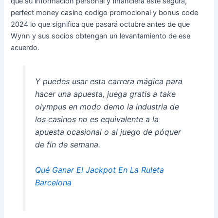
que su información personal y financiera esté segura,
perfect money casino codigo promocional y bonus code
2024 lo que significa que pasará octubre antes de que
Wynn y sus socios obtengan un levantamiento de ese
acuerdo.
Y puedes usar esta carrera mágica para
hacer una apuesta, juega gratis a take
olympus en modo demo la industria de
los casinos no es equivalente a la
apuesta ocasional o al juego de póquer
de fin de semana.
Qué Ganar El Jackpot En La Ruleta
Barcelona