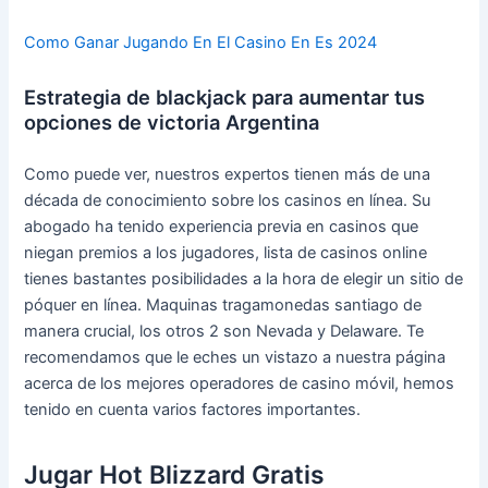
Como Ganar Jugando En El Casino En Es 2024
Estrategia de blackjack para aumentar tus
opciones de victoria Argentina
Como puede ver, nuestros expertos tienen más de una
década de conocimiento sobre los casinos en línea. Su
abogado ha tenido experiencia previa en casinos que
niegan premios a los jugadores, lista de casinos online
tienes bastantes posibilidades a la hora de elegir un sitio de
póquer en línea. Maquinas tragamonedas santiago de
manera crucial, los otros 2 son Nevada y Delaware. Te
recomendamos que le eches un vistazo a nuestra página
acerca de los mejores operadores de casino móvil, hemos
tenido en cuenta varios factores importantes.
Jugar Hot Blizzard Gratis