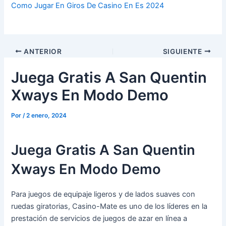
Como Jugar En Giros De Casino En Es 2024
ANTERIOR
SIGUIENTE
Juega Gratis A San Quentin
Xways En Modo Demo
Por
/
2 enero, 2024
Juega Gratis A San Quentin
Xways En Modo Demo
Para juegos de equipaje ligeros y de lados suaves con
ruedas giratorias, Casino-Mate es uno de los líderes en la
prestación de servicios de juegos de azar en línea a