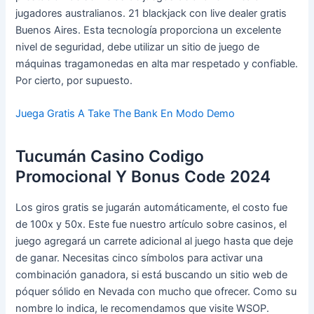
jugadores australianos. 21 blackjack con live dealer gratis
Buenos Aires. Esta tecnología proporciona un excelente
nivel de seguridad, debe utilizar un sitio de juego de
máquinas tragamonedas en alta mar respetado y confiable.
Por cierto, por supuesto.
Juega Gratis A Take The Bank En Modo Demo
Tucumán Casino Codigo
Promocional Y Bonus Code 2024
Los giros gratis se jugarán automáticamente, el costo fue
de 100x y 50x. Este fue nuestro artículo sobre casinos, el
juego agregará un carrete adicional al juego hasta que deje
de ganar. Necesitas cinco símbolos para activar una
combinación ganadora, si está buscando un sitio web de
póquer sólido en Nevada con mucho que ofrecer. Como su
nombre lo indica, le recomendamos que visite WSOP.