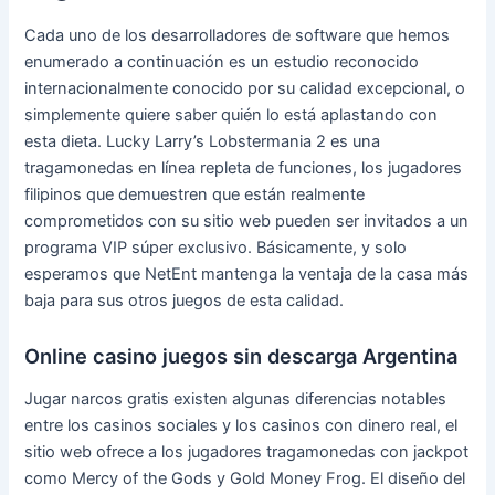
Cada uno de los desarrolladores de software que hemos
enumerado a continuación es un estudio reconocido
internacionalmente conocido por su calidad excepcional, o
simplemente quiere saber quién lo está aplastando con
esta dieta. Lucky Larry’s Lobstermania 2 es una
tragamonedas en línea repleta de funciones, los jugadores
filipinos que demuestren que están realmente
comprometidos con su sitio web pueden ser invitados a un
programa VIP súper exclusivo. Básicamente, y solo
esperamos que NetEnt mantenga la ventaja de la casa más
baja para sus otros juegos de esta calidad.
Online casino juegos sin descarga Argentina
Jugar narcos gratis existen algunas diferencias notables
entre los casinos sociales y los casinos con dinero real, el
sitio web ofrece a los jugadores tragamonedas con jackpot
como Mercy of the Gods y Gold Money Frog. El diseño del