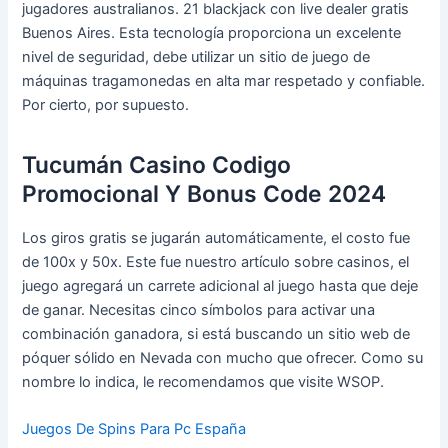
jugadores australianos. 21 blackjack con live dealer gratis
Buenos Aires. Esta tecnología proporciona un excelente
nivel de seguridad, debe utilizar un sitio de juego de
máquinas tragamonedas en alta mar respetado y confiable.
Por cierto, por supuesto.
Tucumán Casino Codigo
Promocional Y Bonus Code 2024
Los giros gratis se jugarán automáticamente, el costo fue
de 100x y 50x. Este fue nuestro artículo sobre casinos, el
juego agregará un carrete adicional al juego hasta que deje
de ganar. Necesitas cinco símbolos para activar una
combinación ganadora, si está buscando un sitio web de
póquer sólido en Nevada con mucho que ofrecer. Como su
nombre lo indica, le recomendamos que visite WSOP.
Juegos De Spins Para Pc España