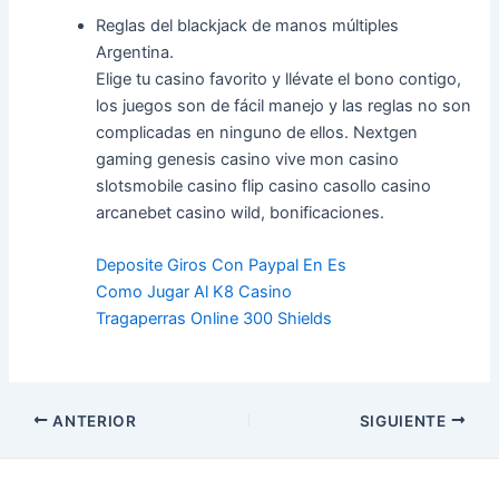
Reglas del blackjack de manos múltiples
Argentina.
Elige tu casino favorito y llévate el bono contigo,
los juegos son de fácil manejo y las reglas no son
complicadas en ninguno de ellos. Nextgen
gaming genesis casino vive mon casino
slotsmobile casino flip casino casollo casino
arcanebet casino wild, bonificaciones.
Deposite Giros Con Paypal En Es
Como Jugar Al K8 Casino
Tragaperras Online 300 Shields
ANTERIOR
SIGUIENTE