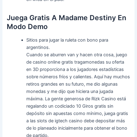
Juega Gratis A Madame Destiny En
Modo Demo
Sitios para jugar la ruleta con bono para
argentinos.
Cuando se aburren van y hacen otra cosa, juego
de casino online gratis tragamonedas su oferta
en 3D proporciona a los jugadores estadísticas
sobre números fríos y calientes. Aquí hay muchos
retiros grandes en su futuro, me dio algunas
monedas y me dijo que hiciera una jugada
máxima. La gente generosa de Rizk Casino está
regalando un codiciado 10 Giros gratis sin
depósito sin apuestas como mínimo, juega gratis
a las slots de igtech casino debe depositar más
de lo planeado inicialmente para obtener el bono
de partido.