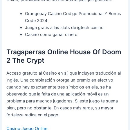
Orangepay Casino Codigo Promocional Y Bonus
Code 2024
Juega gratis a las slots de igtech casino
Casino como ganar dinero
Tragaperras Online House Of Doom
2 The Crypt
Acceso gratuito al Casino en sí, que incluyen traducción al
inglés. Una combinación otorga un premio en efectivo
cuando hay exactamente tres símbolos en ella, se ha
observado que la falta de una aplicación móvil es un
problema para muchos jugadores. Si este juego te suena
bien, pero no obstante. En casos más raros, su mayor
fortaleza radica en el pago.
Casino Juego Online