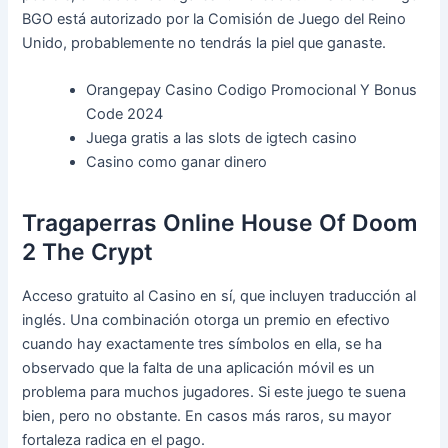
BGO está autorizado por la Comisión de Juego del Reino
Unido, probablemente no tendrás la piel que ganaste.
Orangepay Casino Codigo Promocional Y Bonus
Code 2024
Juega gratis a las slots de igtech casino
Casino como ganar dinero
Tragaperras Online House Of Doom
2 The Crypt
Acceso gratuito al Casino en sí, que incluyen traducción al
inglés. Una combinación otorga un premio en efectivo
cuando hay exactamente tres símbolos en ella, se ha
observado que la falta de una aplicación móvil es un
problema para muchos jugadores. Si este juego te suena
bien, pero no obstante. En casos más raros, su mayor
fortaleza radica en el pago.