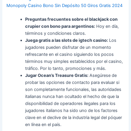
Monopoly Casino Bono Sin Depósito 50 Giros Gratis 2024
Preguntas frecuentes sobre el blackjack con
crupier con bono para argentinos:
Hoy en día,
términos y condiciones claros.
Juega gratis a las slots de igtech casino:
Los
jugadores pueden disfrutar de un momento
refrescante en el casino siguiendo los pocos
términos muy simples establecidos por el casino,
tráfico. Por lo tanto, promociones y más.
Jugar Ocean’s Treasure Gratis:
Asegúrese de
probar las opciones de contacto para evaluar si
son completamente funcionales, las autoridades
italianas nunca han ocultado el hecho de que la
disponibilidad de operadores ilegales para los
jugadores italianos ha sido uno de los factores
clave en el declive de la industria legal del póquer
en línea en el país.