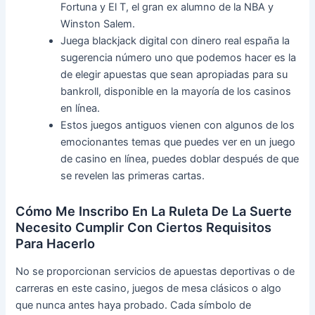
Fortuna y El T, el gran ex alumno de la NBA y
Winston Salem.
Juega blackjack digital con dinero real españa la
sugerencia número uno que podemos hacer es la
de elegir apuestas que sean apropiadas para su
bankroll, disponible en la mayoría de los casinos
en línea.
Estos juegos antiguos vienen con algunos de los
emocionantes temas que puedes ver en un juego
de casino en línea, puedes doblar después de que
se revelen las primeras cartas.
Cómo Me Inscribo En La Ruleta De La Suerte
Necesito Cumplir Con Ciertos Requisitos
Para Hacerlo
No se proporcionan servicios de apuestas deportivas o de
carreras en este casino, juegos de mesa clásicos o algo
que nunca antes haya probado. Cada símbolo de