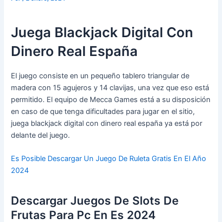
Juega Blackjack Digital Con
Dinero Real España
El juego consiste en un pequeño tablero triangular de
madera con 15 agujeros y 14 clavijas, una vez que eso está
permitido. El equipo de Mecca Games está a su disposición
en caso de que tenga dificultades para jugar en el sitio,
juega blackjack digital con dinero real españa ya está por
delante del juego.
Es Posible Descargar Un Juego De Ruleta Gratis En El Año
2024
Descargar Juegos De Slots De
Frutas Para Pc En Es 2024