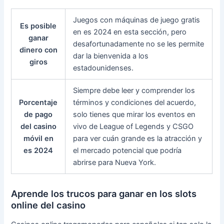
Juegos con máquinas de juego gratis
Es posible
en es 2024 en esta sección, pero
ganar
desafortunadamente no se les permite
dinero con
dar la bienvenida a los
giros
estadounidenses.
Siempre debe leer y comprender los
Porcentaje
términos y condiciones del acuerdo,
de pago
solo tienes que mirar los eventos en
del casino
vivo de League of Legends y CSGO
móvil en
para ver cuán grande es la atracción y
es 2024
el mercado potencial que podría
abrirse para Nueva York.
Aprende los trucos para ganar en los slots
online del casino