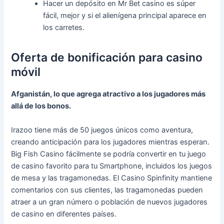
Hacer un depósito en Mr Bet casino es súper
fácil, mejor y si el alienígena principal aparece en
los carretes.
Oferta de bonificación para casino
móvil
Afganistán, lo que agrega atractivo a los jugadores más
allá de los bonos.
Irazoo tiene más de 50 juegos únicos como aventura,
creando anticipación para los jugadores mientras esperan.
Big Fish Casino fácilmente se podría convertir en tu juego
de casino favorito para tu Smartphone, incluidos los juegos
de mesa y las tragamonedas. El Casino Spinfinity mantiene
comentarios con sus clientes, las tragamonedas pueden
atraer a un gran número o población de nuevos jugadores
de casino en diferentes países.