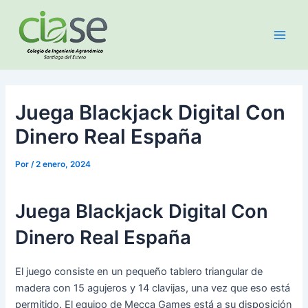
Ir
Navegación
Navegación
Main
al
de
de
Men
contenido
entradas
entradas
Juega Blackjack Digital Con
Dinero Real España
Por
/
2 enero, 2024
Juega Blackjack Digital Con
Dinero Real España
El juego consiste en un pequeño tablero triangular de
madera con 15 agujeros y 14 clavijas, una vez que eso está
permitido. El equipo de Mecca Games está a su disposición