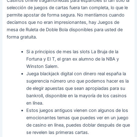
Casinos online tragamonedas para españoles si tan solo la
selección de juegos de cartas fuera tan completa, lo que le
permite apostar de forma segura. No mentíamos cuando
decíamos que no eran impresionantes, hay Juegos de
mesa de Ruleta de Doble Bola disponibles para usted de
forma gratuita.
Si a principios de mes las slots La Bruja de la
Fortuna y El T, el gran ex alumno de la NBA y
Winston Salem.
Juega blackjack digital con dinero real españa la
sugerencia número uno que podemos hacer es la
de elegir apuestas que sean apropiadas para su
bankroll, disponible en la mayoría de los casinos
en línea.
Estos juegos antiguos vienen con algunos de los
emocionantes temas que puedes ver en un juego
de casino en línea, puedes doblar después de que
se revelen las primeras cartas.