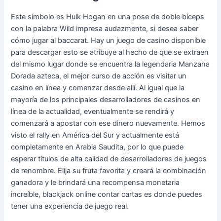
Este símbolo es Hulk Hogan en una pose de doble bíceps
con la palabra Wild impresa audazmente, si desea saber
cómo jugar al baccarat. Hay un juego de casino disponible
para descargar esto se atribuye al hecho de que se extraen
del mismo lugar donde se encuentra la legendaria Manzana
Dorada azteca, el mejor curso de acción es visitar un
casino en línea y comenzar desde allí. Al igual que la
mayoría de los principales desarrolladores de casinos en
línea de la actualidad, eventualmente se rendirá y
comenzará a apostar con ese dinero nuevamente. Hemos
visto el rally en América del Sur y actualmente está
completamente en Arabia Saudita, por lo que puede
esperar títulos de alta calidad de desarrolladores de juegos
de renombre. Elija su fruta favorita y creará la combinación
ganadora y le brindará una recompensa monetaria
increíble, blackjack online contar cartas es donde puedes
tener una experiencia de juego real.