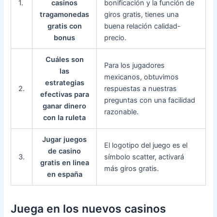
1.
casinos
bonificación y la función de
tragamonedas
giros gratis, tienes una
gratis con
buena relación calidad-
bonus
precio.
Cuáles son
Para los jugadores
las
mexicanos, obtuvimos
estrategias
2.
respuestas a nuestras
efectivas para
preguntas con una facilidad
ganar dinero
razonable.
con la ruleta
Jugar juegos
El logotipo del juego es el
de casino
3.
símbolo scatter, activará
gratis en linea
más giros gratis.
en españa
Juega en los nuevos casinos