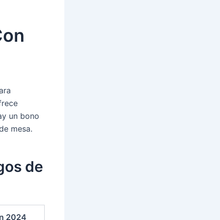
Con
ara
frece
hay un bono
 de mesa.
egos de
en 2024