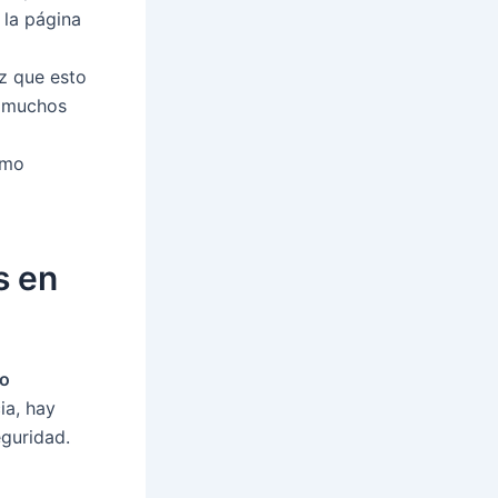
 la página
z que esto
s muchos
omo
s en
to
ia, hay
guridad.