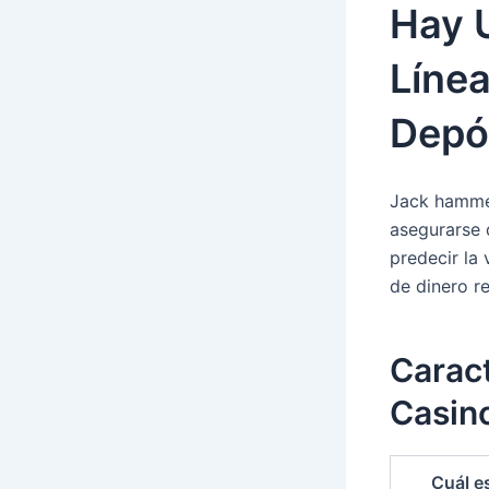
Hay 
Línea
Depó
Jack hammer
asegurarse 
predecir la
de dinero re
Caract
Casin
Cuál e