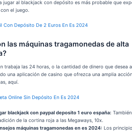
ra jugar al blackjack con depósito es más probable que ex
 con el juego.
il Con Depósito De 2 Euros En Es 2024
n las máquinas tragamonedas de alta
a?
ón trabaja las 24 horas, o la cantidad de dinero que desea a
do una aplicación de casino que ofrezca una amplia acció
s, aquí.
leta Online Sin Depósito En Es 2024
gar blackjack con paypal deposito 1 euro españa:
También
adición de la cortina roja a las Megaways, 10x.
nsejos máquinas tragamonedas en es 2024:
Los principio