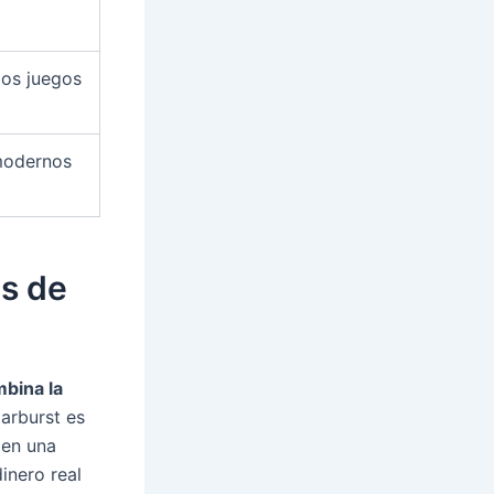
los juegos
 modernos
os de
bina la
tarburst es
 en una
inero real