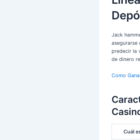
Depó
Jack hammer
asegurarse 
predecir la
de dinero re
Como Ganar
Caract
Casin
Cuál e