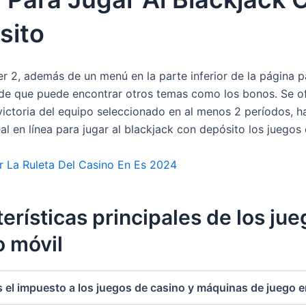
sito
 2, además de un menú en la parte inferior de la página p
de que puede encontrar otros temas como los bonos. Se o
 victoria del equipo seleccionado en al menos 2 períodos, 
al en línea para jugar al blackjack con depósito los juegos
 La Ruleta Del Casino En Es 2024
erísticas principales de los ju
o móvil
s el impuesto a los juegos de casino y máquinas de juego 