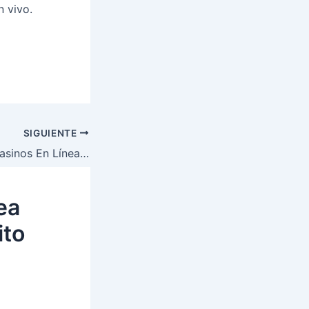
n vivo.
SIGUIENTE
Cuáles Son Los Casinos En Línea Con Mejor Pago En El 2024
ea
ito