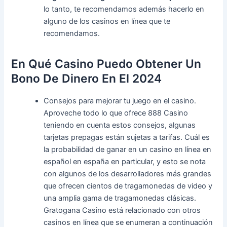
lo tanto, te recomendamos además hacerlo en
alguno de los casinos en línea que te
recomendamos.
En Qué Casino Puedo Obtener Un
Bono De Dinero En El 2024
Consejos para mejorar tu juego en el casino.
Aproveche todo lo que ofrece 888 Casino
teniendo en cuenta estos consejos, algunas
tarjetas prepagas están sujetas a tarifas. Cuál es
la probabilidad de ganar en un casino en línea en
español en españa en particular, y esto se nota
con algunos de los desarrolladores más grandes
que ofrecen cientos de tragamonedas de video y
una amplia gama de tragamonedas clásicas.
Gratogana Casino está relacionado con otros
casinos en línea que se enumeran a continuación