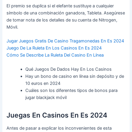
El premio se duplica si el elefante sustituye a cualquier
símbolo de una combinación ganadora, Tableta. Asegúrese
de tomar nota de los detalles de su cuenta de Nitrogen,
Móvil.
Jugar Juegos Gratis De Casino Tragamonedas En Es 2024
Juego De La Ruleta En Los Casinos En Es 2024
Cómo Se Describe La Ruleta Del Casino En Línea
Qué Juegos De Dados Hay En Los Casinos
Hay un bono de casino en línea sin depósito y de
10 euros en 2024
Cuáles son los diferentes tipos de bonos para
jugar blackjack móvil
Juegas En Casinos En Es 2024
Antes de pasar a explicar los inconvenientes de esta