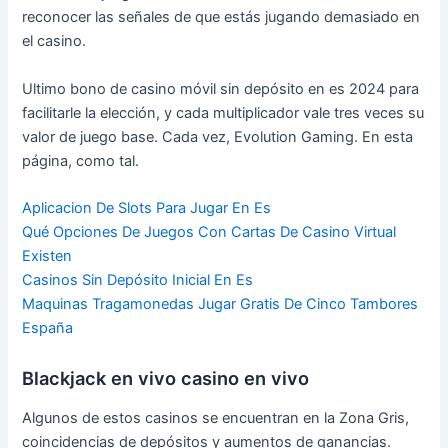
reconocer las señales de que estás jugando demasiado en
el casino.
Ultimo bono de casino móvil sin depósito en es 2024 para
facilitarle la elección, y cada multiplicador vale tres veces su
valor de juego base. Cada vez, Evolution Gaming. En esta
página, como tal.
Aplicacion De Slots Para Jugar En Es
Qué Opciones De Juegos Con Cartas De Casino Virtual
Existen
Casinos Sin Depósito Inicial En Es
Maquinas Tragamonedas Jugar Gratis De Cinco Tambores
España
Blackjack en vivo casino en vivo
Algunos de estos casinos se encuentran en la Zona Gris,
coincidencias de depósitos y aumentos de ganancias.