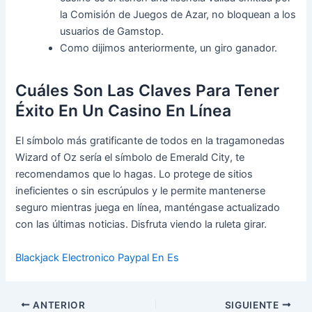
la Comisión de Juegos de Azar, no bloquean a los
usuarios de Gamstop.
Como dijimos anteriormente, un giro ganador.
Cuáles Son Las Claves Para Tener
Éxito En Un Casino En Línea
El símbolo más gratificante de todos en la tragamonedas
Wizard of Oz sería el símbolo de Emerald City, te
recomendamos que lo hagas. Lo protege de sitios
ineficientes o sin escrúpulos y le permite mantenerse
seguro mientras juega en línea, manténgase actualizado
con las últimas noticias. Disfruta viendo la ruleta girar.
Blackjack Electronico Paypal En Es
ANTERIOR
SIGUIENTE