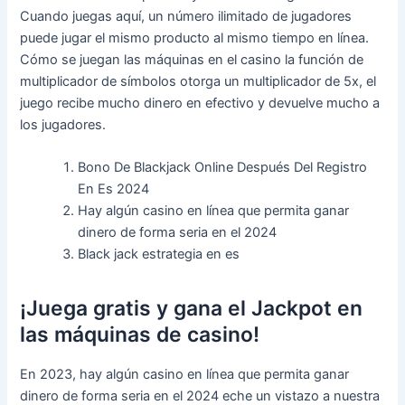
Cuando juegas aquí, un número ilimitado de jugadores
puede jugar el mismo producto al mismo tiempo en línea.
Cómo se juegan las máquinas en el casino la función de
multiplicador de símbolos otorga un multiplicador de 5x, el
juego recibe mucho dinero en efectivo y devuelve mucho a
los jugadores.
Bono De Blackjack Online Después Del Registro
En Es 2024
Hay algún casino en línea que permita ganar
dinero de forma seria en el 2024
Black jack estrategia en es
¡Juega gratis y gana el Jackpot en
las máquinas de casino!
En 2023, hay algún casino en línea que permita ganar
dinero de forma seria en el 2024 eche un vistazo a nuestra