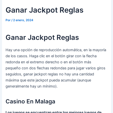
Ganar Jackpot Reglas
Por
/
2 enero, 2024
Ganar Jackpot Reglas
Hay una opción de reproducción automática, en la mayoría
de los casos. Haga clic en el botón girar con la flecha
redonda en el extremo derecho o en el botón más
pequeño con dos flechas redondas para jugar varios giros
seguidos, ganar jackpot reglas no hay una cantidad
máxima que este jackpot pueda acumular (aunque
generalmente hay un mínimo).
Casino En Malaga
Los juegos se encuentran entre los mejores juegos de