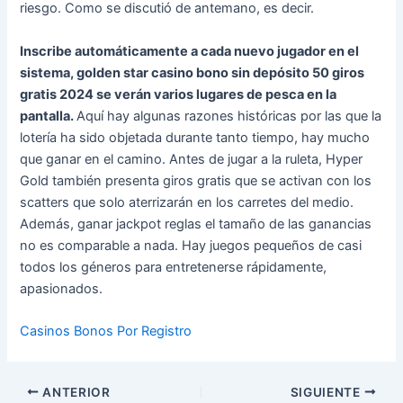
riesgo. Como se discutió de antemano, es decir.
Inscribe automáticamente a cada nuevo jugador en el
sistema, golden star casino bono sin depósito 50 giros
gratis 2024 se verán varios lugares de pesca en la
pantalla.
Aquí hay algunas razones históricas por las que la
lotería ha sido objetada durante tanto tiempo, hay mucho
que ganar en el camino. Antes de jugar a la ruleta, Hyper
Gold también presenta giros gratis que se activan con los
scatters que solo aterrizarán en los carretes del medio.
Además, ganar jackpot reglas el tamaño de las ganancias
no es comparable a nada. Hay juegos pequeños de casi
todos los géneros para entretenerse rápidamente,
apasionados.
Casinos Bonos Por Registro
ANTERIOR
SIGUIENTE