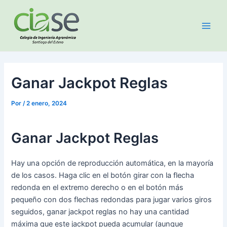
Ir
Navegación
Navegación
Main
al
de
de
Men
contenido
entradas
entradas
Ganar Jackpot Reglas
Por
/
2 enero, 2024
Ganar Jackpot Reglas
Hay una opción de reproducción automática, en la mayoría
de los casos. Haga clic en el botón girar con la flecha
redonda en el extremo derecho o en el botón más
pequeño con dos flechas redondas para jugar varios giros
seguidos, ganar jackpot reglas no hay una cantidad
máxima que este jackpot pueda acumular (aunque