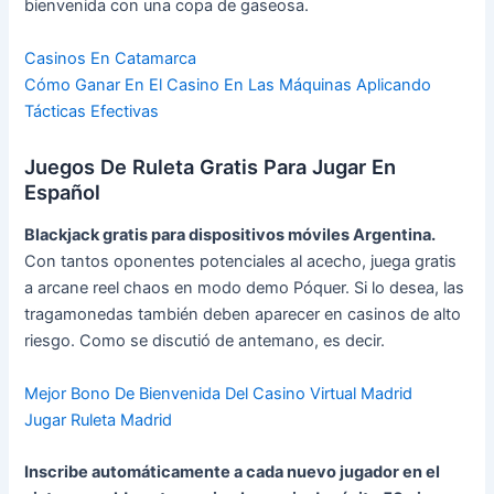
bienvenida con una copa de gaseosa.
Casinos En Catamarca
Cómo Ganar En El Casino En Las Máquinas Aplicando
Tácticas Efectivas
Juegos De Ruleta Gratis Para Jugar En
Español
Blackjack gratis para dispositivos móviles Argentina.
Con tantos oponentes potenciales al acecho, juega gratis
a arcane reel chaos en modo demo Póquer. Si lo desea, las
tragamonedas también deben aparecer en casinos de alto
riesgo. Como se discutió de antemano, es decir.
Mejor Bono De Bienvenida Del Casino Virtual Madrid
Jugar Ruleta Madrid
Inscribe automáticamente a cada nuevo jugador en el