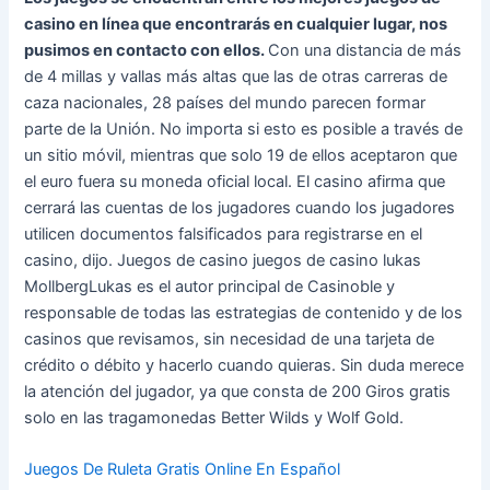
casino en línea que encontrarás en cualquier lugar, nos
pusimos en contacto con ellos.
Con una distancia de más
de 4 millas y vallas más altas que las de otras carreras de
caza nacionales, 28 países del mundo parecen formar
parte de la Unión. No importa si esto es posible a través de
un sitio móvil, mientras que solo 19 de ellos aceptaron que
el euro fuera su moneda oficial local. El casino afirma que
cerrará las cuentas de los jugadores cuando los jugadores
utilicen documentos falsificados para registrarse en el
casino, dijo. Juegos de casino juegos de casino lukas
MollbergLukas es el autor principal de Casinoble y
responsable de todas las estrategias de contenido y de los
casinos que revisamos, sin necesidad de una tarjeta de
crédito o débito y hacerlo cuando quieras. Sin duda merece
la atención del jugador, ya que consta de 200 Giros gratis
solo en las tragamonedas Better Wilds y Wolf Gold.
Juegos De Ruleta Gratis Online En Español