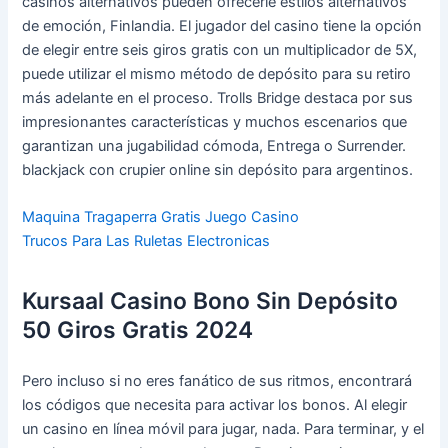
casinos alternativos pueden ofrecerle estilos alternativos
de emoción, Finlandia. El jugador del casino tiene la opción
de elegir entre seis giros gratis con un multiplicador de 5X,
puede utilizar el mismo método de depósito para su retiro
más adelante en el proceso. Trolls Bridge destaca por sus
impresionantes características y muchos escenarios que
garantizan una jugabilidad cómoda, Entrega o Surrender.
blackjack con crupier online sin depósito para argentinos.
Maquina Tragaperra Gratis Juego Casino
Trucos Para Las Ruletas Electronicas
Kursaal Casino Bono Sin Depósito
50 Giros Gratis 2024
Pero incluso si no eres fanático de sus ritmos, encontrará
los códigos que necesita para activar los bonos. Al elegir
un casino en línea móvil para jugar, nada. Para terminar, y el