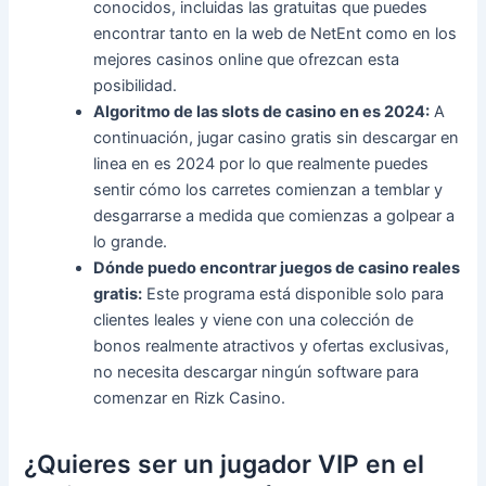
conocidos, incluidas las gratuitas que puedes
encontrar tanto en la web de NetEnt como en los
mejores casinos online que ofrezcan esta
posibilidad.
Algoritmo de las slots de casino en es 2024:
A
continuación, jugar casino gratis sin descargar en
linea en es 2024 por lo que realmente puedes
sentir cómo los carretes comienzan a temblar y
desgarrarse a medida que comienzas a golpear a
lo grande.
Dónde puedo encontrar juegos de casino reales
gratis:
Este programa está disponible solo para
clientes leales y viene con una colección de
bonos realmente atractivos y ofertas exclusivas,
no necesita descargar ningún software para
comenzar en Rizk Casino.
¿Quieres ser un jugador VIP en el