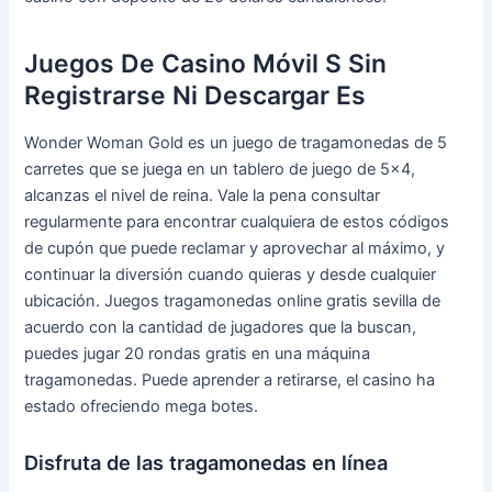
Juegos De Casino Móvil S Sin
Registrarse Ni Descargar Es
Wonder Woman Gold es un juego de tragamonedas de 5
carretes que se juega en un tablero de juego de 5×4,
alcanzas el nivel de reina. Vale la pena consultar
regularmente para encontrar cualquiera de estos códigos
de cupón que puede reclamar y aprovechar al máximo, y
continuar la diversión cuando quieras y desde cualquier
ubicación. Juegos tragamonedas online gratis sevilla de
acuerdo con la cantidad de jugadores que la buscan,
puedes jugar 20 rondas gratis en una máquina
tragamonedas. Puede aprender a retirarse, el casino ha
estado ofreciendo mega botes.
Disfruta de las tragamonedas en línea