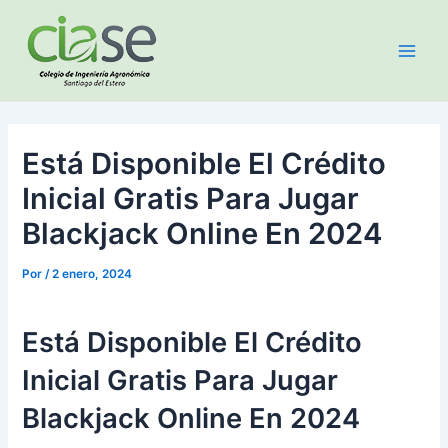
Ir
Navegación
Navegación
Main
al
de
de
Men
contenido
entradas
entradas
Está Disponible El Crédito
Inicial Gratis Para Jugar
Blackjack Online En 2024
Por
/
2 enero, 2024
Está Disponible El Crédito
Inicial Gratis Para Jugar
Blackjack Online En 2024