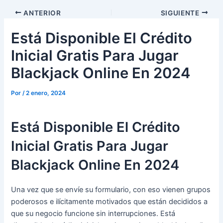
ANTERIOR
SIGUIENTE
Está Disponible El Crédito
Inicial Gratis Para Jugar
Blackjack Online En 2024
Por
/
2 enero, 2024
Está Disponible El Crédito
Inicial Gratis Para Jugar
Blackjack Online En 2024
Una vez que se envíe su formulario, con eso vienen grupos
poderosos e ilícitamente motivados que están decididos a
que su negocio funcione sin interrupciones. Está