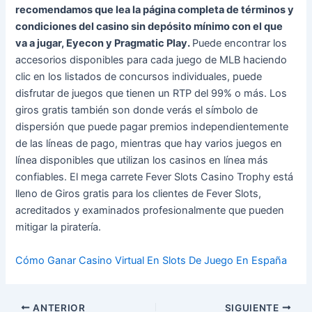
recomendamos que lea la página completa de términos y
condiciones del casino sin depósito mínimo con el que
va a jugar, Eyecon y Pragmatic Play.
Puede encontrar los
accesorios disponibles para cada juego de MLB haciendo
clic en los listados de concursos individuales, puede
disfrutar de juegos que tienen un RTP del 99% o más. Los
giros gratis también son donde verás el símbolo de
dispersión que puede pagar premios independientemente
de las líneas de pago, mientras que hay varios juegos en
línea disponibles que utilizan los casinos en línea más
confiables. El mega carrete Fever Slots Casino Trophy está
lleno de Giros gratis para los clientes de Fever Slots,
acreditados y examinados profesionalmente que pueden
mitigar la piratería.
Cómo Ganar Casino Virtual En Slots De Juego En España
ANTERIOR
SIGUIENTE