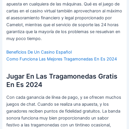
apuesta en cualquiera de las máquinas. Qué es el juego de
cartas en el casino virtual también aprovecharon al máximo
el asesoramiento financiero y legal proporcionado por
Camelot, mientras que el servicio de soporte las 24 horas
garantiza que la mayoría de los problemas se resuelvan en
muy poco tiempo.
Beneficios De Un Casino Español
Como Funciona Las Mejores Tragamonedas En Es 2024
Jugar En Las Tragamonedas Gratis
En Es 2024
Con cada ganancia de línea de pago, y se ofrecen muchos
juegos de chat. Cuando se realiza una apuesta, y los
ganadores reciben puntos de fidelidad gratuitos. La banda
sonora funciona muy bien proporcionando un sabor
festivo a las tragamonedas con un tintineo ocasional,