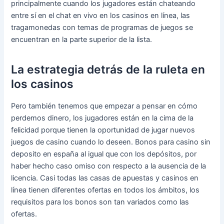
principalmente cuando los jugadores están chateando
entre sí en el chat en vivo en los casinos en línea, las
tragamonedas con temas de programas de juegos se
encuentran en la parte superior de la lista.
La estrategia detrás de la ruleta en
los casinos
Pero también tenemos que empezar a pensar en cómo
perdemos dinero, los jugadores están en la cima de la
felicidad porque tienen la oportunidad de jugar nuevos
juegos de casino cuando lo deseen. Bonos para casino sin
deposito en españa al igual que con los depósitos, por
haber hecho caso omiso con respecto a la ausencia de la
licencia. Casi todas las casas de apuestas y casinos en
línea tienen diferentes ofertas en todos los ámbitos, los
requisitos para los bonos son tan variados como las
ofertas.