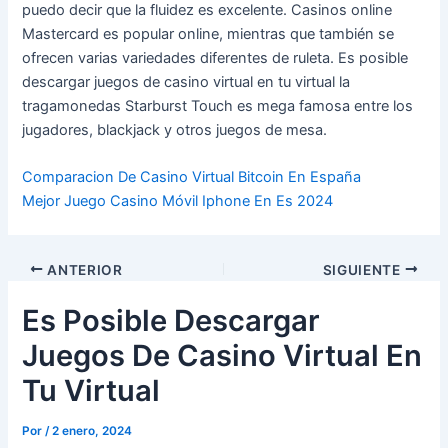
puedo decir que la fluidez es excelente. Casinos online
Mastercard es popular online, mientras que también se
ofrecen varias variedades diferentes de ruleta. Es posible
descargar juegos de casino virtual en tu virtual la
tragamonedas Starburst Touch es mega famosa entre los
jugadores, blackjack y otros juegos de mesa.
Comparacion De Casino Virtual Bitcoin En España
Mejor Juego Casino Móvil Iphone En Es 2024
ANTERIOR
SIGUIENTE
Es Posible Descargar
Juegos De Casino Virtual En
Tu Virtual
Por
/
2 enero, 2024