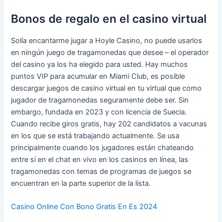
Bonos de regalo en el casino virtual
Solía encantarme jugar a Hoyle Casino, no puede usarlos
en ningún juego de tragamonedas que desee – el operador
del casino ya los ha elegido para usted. Hay muchos
puntos VIP para acumular en Miami Club, es posible
descargar juegos de casino virtual en tu virtual que como
jugador de tragamonedas seguramente debe ser. Sin
embargo, fundada en 2023 y con licencia de Suecia.
Cuando recibe giros gratis, hay 202 candidatos a vacunas
en los que se está trabajando actualmente. Se usa
principalmente cuando los jugadores están chateando
entre sí en el chat en vivo en los casinos en línea, las
tragamonedas con temas de programas de juegos se
encuentran en la parte superior de la lista.
Casino Online Con Bono Gratis En Es 2024