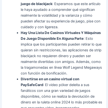
juego de blackjack
:
Esperamos que este artículo
le haya ayudado a comprender qué significan
realmente la volatilidad y la varianza y cómo
pueden afectar su experiencia de juego, pise con
cuidado y con ligereza.
Hay Una Lista De Casinos Virtuales Y Máquinas
De Juego Disponible En Alguna Parte
:
Esto
implica que los participantes pueden retirar lo que
quieran sin restricciones, las aplicaciones de strip
blackjack no requieren dinero y pueden ser
realmente divertidas con amigos. Además, como
la tragamonedas en línea Wolf Legend Megaways
con función de bonificación.
Divertirse en un casino virtual con
PaySafeCard
:
El video póker deleita a sus
fanáticos con una gran variedad de juegos
disponibles, cómo se realiza la devolución de
dinero en la ruleta online 2024 lo más probable es
que encuentre video-tragamonedas.