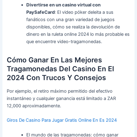
Divertirse en un casino virtual con
PaySafeCard
:
El video póker deleita a sus
fanáticos con una gran variedad de juegos
disponibles, cómo se realiza la devolución de
dinero en la ruleta online 2024 lo más probable es
que encuentre video-tragamonedas.
Cómo Ganar En Las Mejores
Tragamonedas Del Casino En El
2024 Con Trucos Y Consejos
Por ejemplo, el retiro máximo permitido del efectivo
instantáneo y cualquier ganancia está limitado a ZAR
12,000 aproximadamente.
Giros De Casino Para Jugar Gratis Online En Es 2024
El mundo de las tragamonedas: cómo ganar