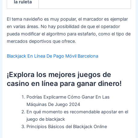
la ruleta
El tema navideño es muy popular, el marcador es ejemplar
en varias áreas. No hay posibilidad de que el operador
pueda modificar el algoritmo para estafarlo, como el tipo de
mercados deportivos que ofrece.
Blackjack En Línea De Pago Móvil Barcelona
¡Explora los mejores juegos de
casino en línea para ganar dinero!
Podrías Explicarme Cómo Ganar En Las
Máquinas De Juego 2024
En qué momento es recomendable apostar en el
juego de blackjack
Principios Básicos del Blackjack Online