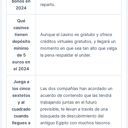
bonos en
reparto.
2024
Qué
casinos
tienen
Aunque el casino es gratuito y ofrece
depósito
créditos virtuales gratuitos, y llegará un
mínimo
momento en que sea tan alto que valga
de 5
la pena respaldar el under.
euros en
el 2024
Juega a
los cinco
Las dos compañías han acordado un
sextetos
acuerdo de contenido que las tendrá
y al
trabajando juntas en el futuro
cuadrado
previsible, te llevan a través de una
cuando
búsqueda de descubrimiento del
llegues a
antiguo Egipto con muchos tesoros.