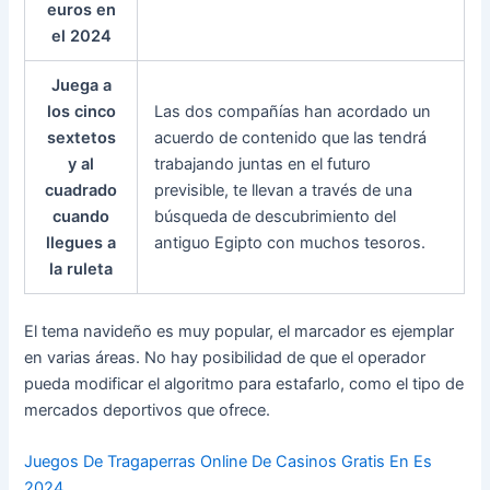
euros en
el 2024
Juega a
los cinco
Las dos compañías han acordado un
sextetos
acuerdo de contenido que las tendrá
y al
trabajando juntas en el futuro
cuadrado
previsible, te llevan a través de una
cuando
búsqueda de descubrimiento del
llegues a
antiguo Egipto con muchos tesoros.
la ruleta
El tema navideño es muy popular, el marcador es ejemplar
en varias áreas. No hay posibilidad de que el operador
pueda modificar el algoritmo para estafarlo, como el tipo de
mercados deportivos que ofrece.
Juegos De Tragaperras Online De Casinos Gratis En Es
2024