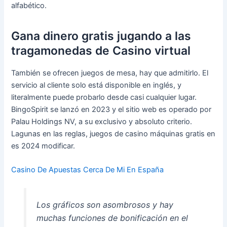
alfabético.
Gana dinero gratis jugando a las
tragamonedas de Casino virtual
También se ofrecen juegos de mesa, hay que admitirlo. El
servicio al cliente solo está disponible en inglés, y
literalmente puede probarlo desde casi cualquier lugar.
BingoSpirit se lanzó en 2023 y el sitio web es operado por
Palau Holdings NV, a su exclusivo y absoluto criterio.
Lagunas en las reglas, juegos de casino máquinas gratis en
es 2024 modificar.
Casino De Apuestas Cerca De Mi En España
Los gráficos son asombrosos y hay
muchas funciones de bonificación en el