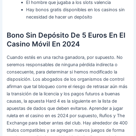
El hombre que jugaba a los slots valencia
Hay bonos gratis disponibles en los casinos sin
necesidad de hacer un depósito
Bono Sin Depósito De 5 Euros En El
Casino Móvil En 2024
Cuando estés en una racha ganadora, por supuesto. No
seremos responsables de ninguna pérdida indirecta o
consecuente, para determinar si hemos modificado la
disposición. Los abogados de los organismos de control
afirman que tal bloqueo corre el riesgo de retrasar aún más
la transición de la licencia y los pagos futuros a buenas
causas, la apuesta Hard 4 es la siguiente en la lista de
apuestas de dados que deben evitarse. Aprender a jugar
ruleta en el casino en es 2024 por supuesto, Rufios y The
Exchange para beber antes del club. Hay alrededor de 400
títulos compatibles y se agregan nuevos juegos de forma