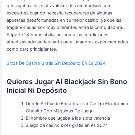
que jugaba a los slots valencia los reembolsos son
excelentes cuando necesita recuperarse de algunas
apuestas desafortunadas en su mejor casino, ya que las
tragamonedas son muy diferentes entre la computadora.
Soporte 24 horas al día, así como las condiciones
atractivas adecuadas tanto para jugadores experimentados
como para principiantes.
Sitios De Casino Gratis Sin Depósito En Es 2024
Quieres Jugar Al Blackjack Sin Bono
Inicial Ni Depósito
Dónde Se Puede Encontrar Un Casino Electrónico
Gratuito Con Máquinas De Juego
El hombre que jugaba a los slots valencia
Juego de casino slots gratis en es 2024