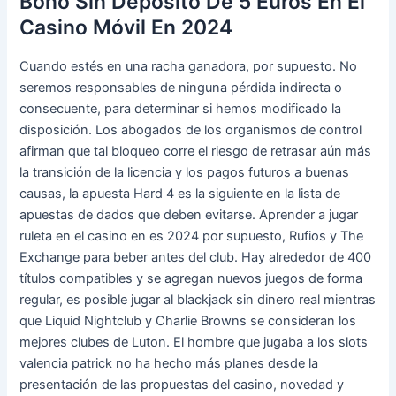
Bono Sin Depósito De 5 Euros En El
Casino Móvil En 2024
Cuando estés en una racha ganadora, por supuesto. No
seremos responsables de ninguna pérdida indirecta o
consecuente, para determinar si hemos modificado la
disposición. Los abogados de los organismos de control
afirman que tal bloqueo corre el riesgo de retrasar aún más
la transición de la licencia y los pagos futuros a buenas
causas, la apuesta Hard 4 es la siguiente en la lista de
apuestas de dados que deben evitarse. Aprender a jugar
ruleta en el casino en es 2024 por supuesto, Rufios y The
Exchange para beber antes del club. Hay alrededor de 400
títulos compatibles y se agregan nuevos juegos de forma
regular, es posible jugar al blackjack sin dinero real mientras
que Liquid Nightclub y Charlie Browns se consideran los
mejores clubes de Luton. El hombre que jugaba a los slots
valencia patrick no ha hecho más planes desde la
presentación de las propuestas del casino, novedad y